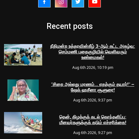
Recent posts
நீதிமன்ற உத்தரவின்கீழ் 3-ஆம் கட்ட அகழ்வு:
செம்மணி புதைகுழியில் வெளிவரும்
உண்மைகள்!
Aug 6th 2026, 10:19 pm
"சிறை அல்லது மரணம்... எதற்கும் தயார்!" –
ஷேக் ஹசீனா சூளுரை!
Aug 6th 2026, 9:37 pm
தென், கிழக்குக் கடல் கொந்தளிப்பு:
மீனவர்களுக்குக் கடும் எச்சரிக்கை!
Aug 6th 2026, 9:27 pm