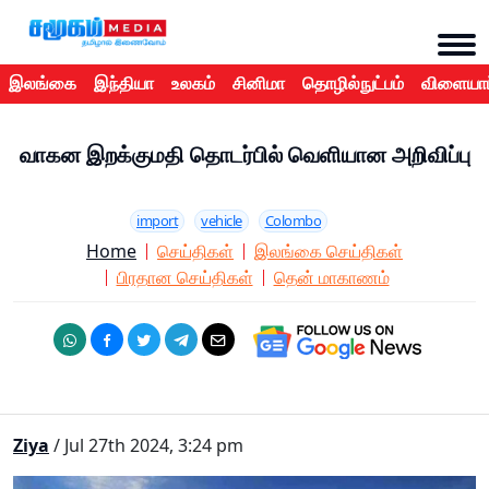
இலங்கை
இந்தியா
உலகம்
சினிமா
தொழில்நுட்பம்
விளையாட
வாகன இறக்குமதி தொடர்பில் வெளியான அறிவிப்பு
import
vehicle
Colombo
Home
செய்திகள்
இலங்கை செய்திகள்
பிரதான செய்திகள்
தென் மாகாணம்
Ziya
/ Jul 27th 2024, 3:24 pm