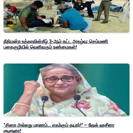
நீதிமன்ற உத்தரவின்கீழ் 3-ஆம் கட்ட அகழ்வு: செம்மணி
புதைகுழியில் வெளிவரும் உண்மைகள்!
"சிறை அல்லது மரணம்... எதற்கும் தயார்!" – ஷேக் ஹசீனா
சூளுரை!