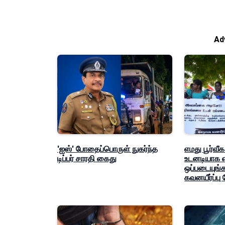
Ad
'ஐஸ்' போதைப்பொருள் நுகர்ந்த
எமது பூர்வ
டிப்பர் சாரதி கைது
உடனடியாக எ
ஒப்படையுங்க
கவனயீர்ப்பு 