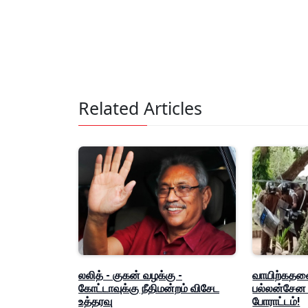
Related Articles
லலித் - குகன் வழக்கு -
வாயிற்கதவை
கோட்டாவுக்கு நீதிமன்றம் விசேட
பல்லன்சேன
உத்தரவு
போராட்டம்!