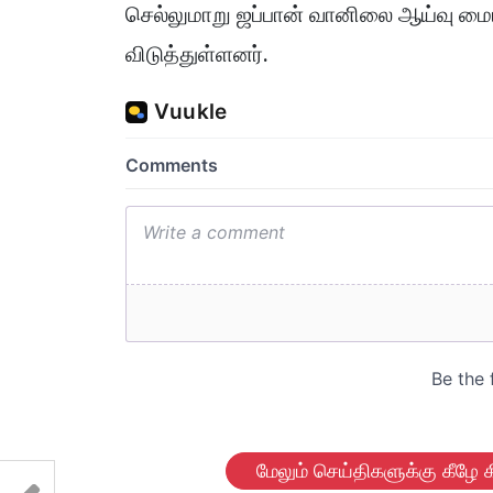
செல்லுமாறு ஜப்பான் வானிலை ஆய்வு மையம
விடுத்துள்ளனர்.
மேலும் செய்திகளுக்கு கீழே க