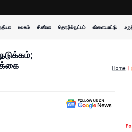
்தியா
உலகம்
சினிமா
தொழில்நுட்பம்
விளையாட்டு
மருத
நடுக்கம்;
ிக்கை
Home
Fo