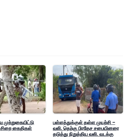
 முற்றுகையிட்டு
பள்ளத்துக்குள் தள்ள முயற்சி –
 சிறை கைதிகள்
வலி. தெற்கு பிரதேச சபையினரை
தடுத்து நிறுத்திய வலி. வடக்கு