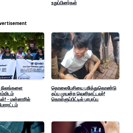
உறுப்பினர்கள்
vertisement
ீக நிலங்களை
தொலைபேசியை பறித்துகொண்டு
ம்மிடம்
தப்ப முயன்ற வெளிநாட்டவர்!
ள்! - மன்னாரில்
கொள்ளுப்பிட்டில் பரபரப்பு
போராட்டம்