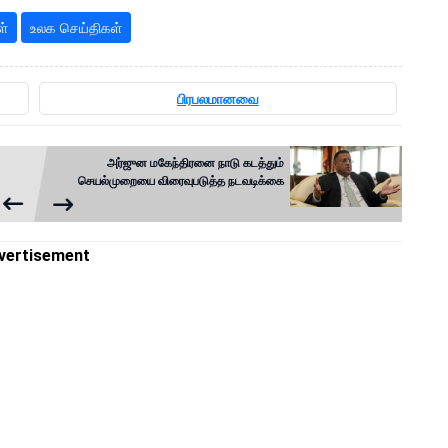
ள்
உலக செய்திகள்
பிரபலமானவை
அர்ஜுன மகேந்திரனை நாடு கடத்தும்
செயல்முறையை விரைவுபடுத்த நடவடிக்கை
vertisement