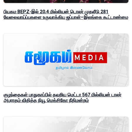
பியகம BEPZ-இல் 20.4 மில்லியன் டொலர் முதலீடு 281
வேலைவாய்ப்புகளை உருவாக்கிய ஜப்பான்–இலங்கை கூட்டாண்மை
குழந்தைகள் பாதுகாப்பில் தவறிய மெட்டா 567 மில்லியன் டாலர்
அபராதம் விதித்த நியூ மெக்சிகோ நீதிமன்றம்