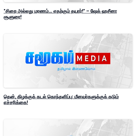
"சிறை அல்லது மரணம்... எதற்கும் தயார்!" – ஷேக் ஹசீனா
சூளுரை!
தென், கிழக்குக் கடல் கொந்தளிப்பு: மீனவர்களுக்குக் கடும்
எச்சரிக்கை!