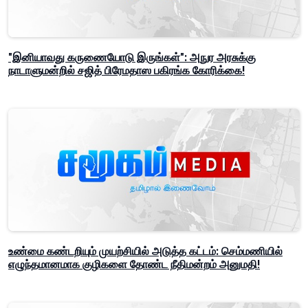
"இனியாவது கருணையோடு இருங்கள்": அநுர அரசுக்கு
நாடாளுமன்றில் சஜித் பிரேமதாஸ பகிரங்க கோரிக்கை!
உண்மை கண்டறியும் முயற்சியில் அடுத்த கட்டம்: செம்மணியில்
எழுந்தமானமாக குழிகளை தோண்ட நீதிமன்றம் அனுமதி!