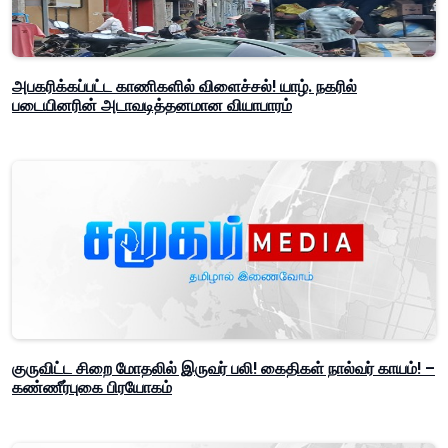
அபகரிக்கப்பட்ட காணிகளில் விளைச்சல்! யாழ். நகரில்
படையினரின் அடாவடித்தனமான வியாபாரம்
குருவிட்ட சிறை மோதலில் இருவர் பலி! கைதிகள் நால்வர் காயம்! –
கண்ணீர்புகை பிரயோகம்