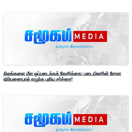
நிலங்களை மீள ஒப்படைக்கக் கோரிக்கை: படையினரின் சோள
விற்பனையால் எழுந்த புதிய சர்ச்சை!