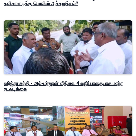
தவிசாளருக்கு பொலிஸ் அச்சுறுத்தல்?
ஹிஜ்றா சந்தி - அல்-மர்ஜான் வீதியை 4 வழிப்பாதையாக மாற்ற
நடவடிக்கை