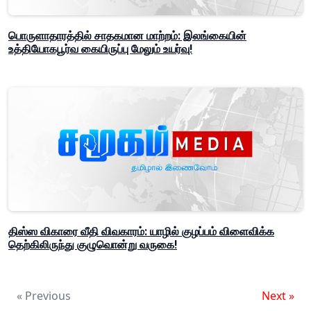
பொருளாதாரத்தில் சாதகமான மாற்றம்: இலங்கையின்
உத்தியோகபூர்வ கையிருப்பு மேலும் உயர்வு!
திஸ்ஸ விகாரை வீதி விவகாரம்: யாழில் குழப்பம் விளைவிக்க
தெற்கிலிருந்து குழுவொன்று வருகை!
« Previous
Next »