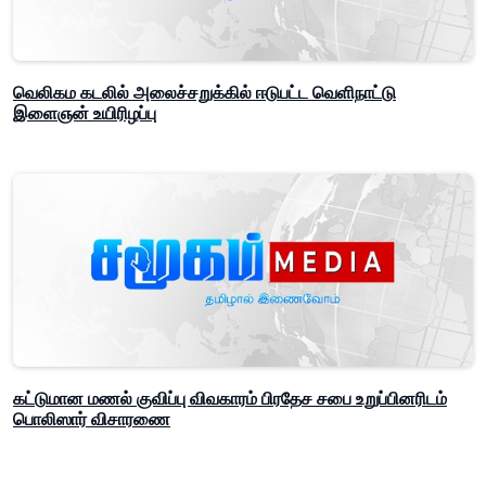
வெலிகம கடலில் அலைச்சறுக்கில் ஈடுபட்ட வெளிநாட்டு
இளைஞன் உயிரிழப்பு
கட்டுமான மணல் குவிப்பு விவகாரம் பிரதேச சபை உறுப்பினரிடம்
பொலிஸார் விசாரணை