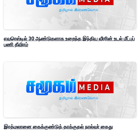
எவரெஸ்டில் 30 ஆண்டுகளாக உறைந்த இந்திய வீரரின் உடல் மீட்புப்
பணி தீவிரம்
இரத்மலானை கைக்குண்டுத் தாக்குதல் நால்வர் கைது