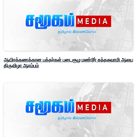
ஆயிரக்கணக்கான பக்தர்கள் புடைசூழ மண்டூர் கந்தசுவாமி ஆலய
திருவிழா ஆரம்பம்