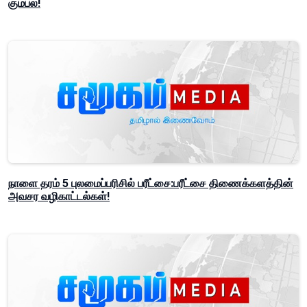
கும்பல்!
நாளை தரம் 5 புலமைப்பரிசில் பரீட்சை:பரீட்சை திணைக்களத்தின்
அவசர வழிகாட்டல்கள்!