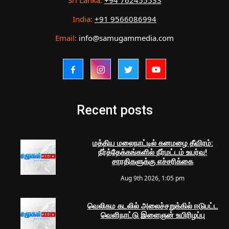
Sri Lanka:
+94 762455533
India:
+91 9566086994
Email:
info@samugammedia.com
Recent posts
மத்திய மலைநாட்டில் கனமழை தீவிரம்:
நீர்த்தேக்கங்களில் நீர்மட்டம் உயர்வு!
சாரதிகளுக்கு எச்சரிக்கை
Aug 9th 2026, 1:05 pm
வெலிகம கடலில் அலைச்சறுக்கில் ஈடுபட்ட
வெளிநாட்டு இளைஞன் உயிரிழப்பு