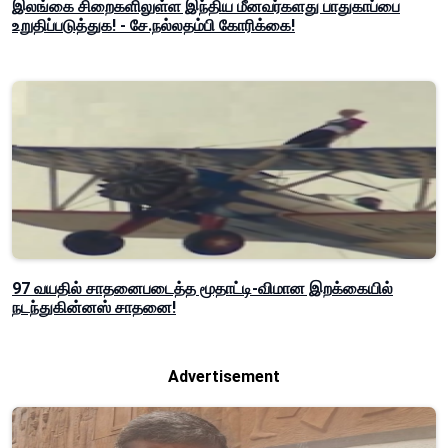
இலங்கை சிறைகளிலுள்ள இந்திய மீனவர்களது பாதுகாப்பை
உறுதிப்படுத்துக! - சே.நல்லதம்பி கோரிக்கை!
97 வயதில் சாதனைபடைத்த மூதாட்டி-விமான இறக்கையில்
நடந்துகின்னஸ் சாதனை!
Advertisement