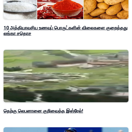
10 அத்தியாவசிய உணவுப் பொருட்களின் விலைகளை குறைத்தது
லங்கா சதொச
தெற்கு லெபனானை குறிவைத்த இஸ்ரேல்!