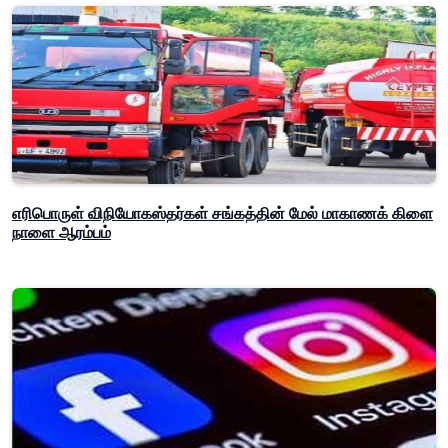
எரிபொருள் விநியோகஸ்தர்கள் சங்கத்தின் மேல் மாகாணக் கிளை
நாளை ஆரம்பம்