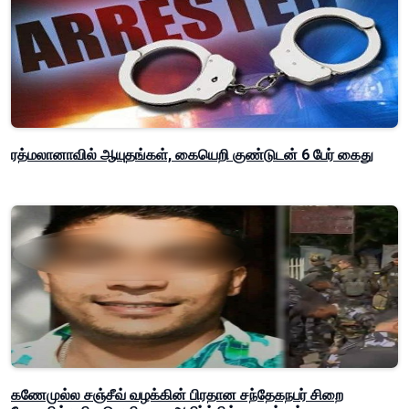
ரத்மலானாவில் ஆயுதங்கள், கையெறி குண்டுடன் 6 பேர் கைது
கணேமுல்ல சஞ்சீவ் வழக்கின் பிரதான சந்தேகநபர் சிறை