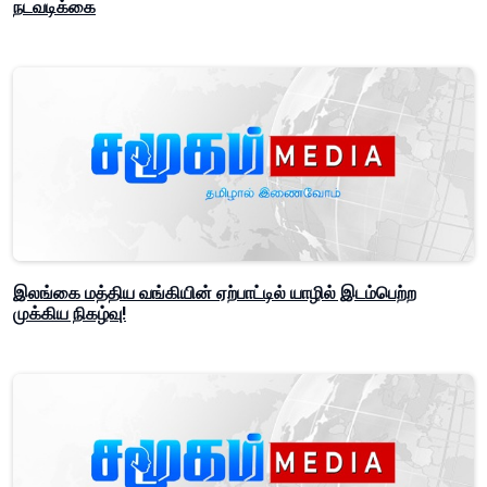
நடவடிக்கை
இலங்கை மத்திய வங்கியின் ஏற்பாட்டில் யாழில் இடம்பெற்ற
முக்கிய நிகழ்வு!