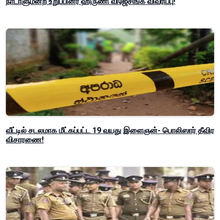
நாடாளுமன்ற உறுப்பினர் ஹிருணி விஜேசிங்க விவரிப்பு!
வீட்டில் சடலமாக மீட்கப்பட்ட 19 வயது இளைஞன்- பொலிஸார் தீவிர
விசாரணை!