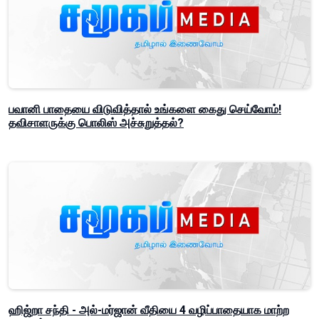
பவானி பாதையை விடுவித்தால் உங்களை கைது செய்வோம்!
தவிசாளருக்கு பொலிஸ் அச்சுறுத்தல்?
ஹிஜ்றா சந்தி - அல்-மர்ஜான் வீதியை 4 வழிப்பாதையாக மாற்ற