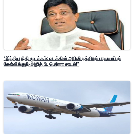
"இந்திய நிதி முடக்கம்: வடக்கின் அபிவிருத்தியும் பாதுகாப்பும்
கேள்விக்குறி-அஜித் பி. பெரேரா சாடல்!"