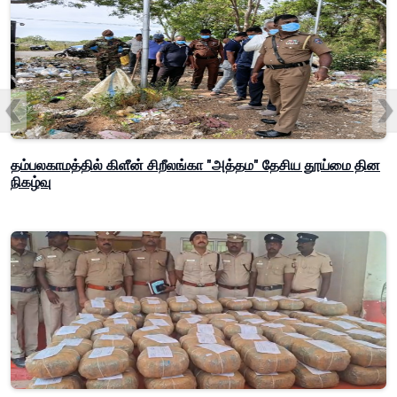
தம்பலகாமத்தில் கிளீன் சிறீலங்கா "அத்தம" தேசிய தூய்மை தின
நிகழ்வு