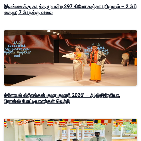
இலங்கைக்கு கடத்த முயன்ற 297 கிலோ கஞ்சா பறிமுதல் – 2 பேர்
கைது; 7 பேருக்கு வலை
க்ளோபல் ஸ்ரீலங்கன் குமர குமாரி 2026’ – ஆஸ்திரேலியா,
பிரான்ஸ் போட்டியாளர்கள் வெற்றி