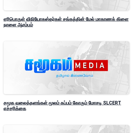
எரிபொருள் விநியோகஸ்தர்கள் சங்கத்தின் மேல் மாகாணக் கிளை
நாளை ஆரம்பம்
சமூக வலைத்தளங்கள் மூலம் கப்பம் கோரும் மோசடி SLCERT
எச்சரிக்கை