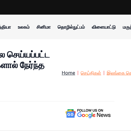
்தியா
உலகம்
சினிமா
தொழில்நுட்பம்
விளையாட்டு
மருத
ை செய்யப்பட்ட
ால் நேர்ந்த
Home
செய்திகள்
இலங்கை செ