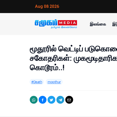
Aug 08 2026
இலங்கை
இந
மூதூரில் வெட்டிப் படுகொல
சகோதரிகள்: முகமூடிதாரிகள
கொடூரம்..!
#Death
moothur