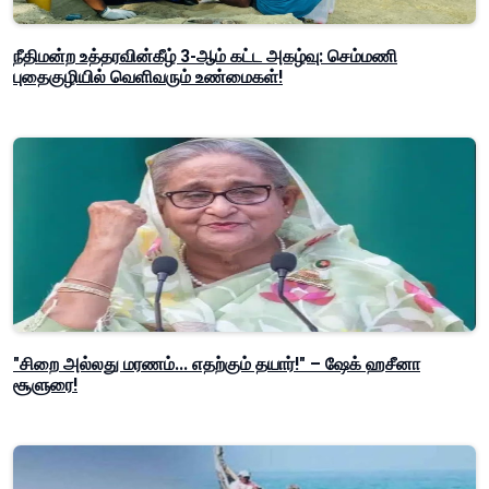
நீதிமன்ற உத்தரவின்கீழ் 3-ஆம் கட்ட அகழ்வு: செம்மணி
புதைகுழியில் வெளிவரும் உண்மைகள்!
"சிறை அல்லது மரணம்... எதற்கும் தயார்!" – ஷேக் ஹசீனா
சூளுரை!