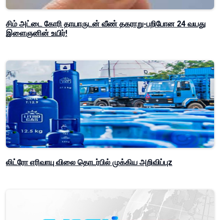
சிம் அட்டை கோரி தாயாருடன் வீண் தகராறு-பறிபோன 24 வயது
இளைஞனின் உயிர்!
லிட்ரோ எரிவாயு விலை தொடர்பில் முக்கிய அறிவிப்புz