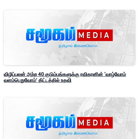
விழிப்புலன் அற்ற 40 குடும்பங்களுக்கு ரவிகரனின் ‘வாழ்வோம்
வளம்பெறுவோம்’ திட்டத்தில் உதவி