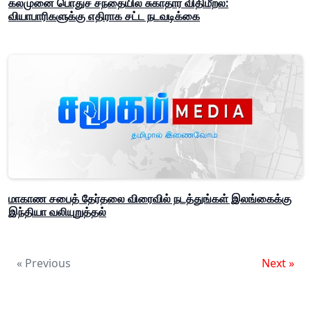
கல்முனை பொதுச் சந்தையில் சுகாதார விதிமீறல்:
வியாபாரிகளுக்கு எதிராக சட்ட நடவடிக்கை
மாகாண சபைத் தேர்தலை விரைவில் நடத்துங்கள் இலங்கைக்கு
இந்தியா வலியுறுத்தல்
« Previous
Next »