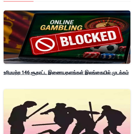
உரிமமற்ற 146 சூதாட்ட இணையதளங்கள் இலங்கையில் முடக்கம்