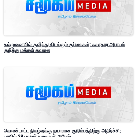
கல்முனையில் குவிந்து கிடக்கும் குப்பைகள்; சுகாதார அபாயம்
குறித்து மக்கள் கவலை
கொண்டாட்ட நிகழ்வுக்கு தயாரான குடும்பத்திற்கு அதிர்ச்சி;
யாழில் 28 பவுண் நகைகள் அபேஸ்