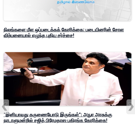
நிலங்களை மீள ஒப்படைக்கக் கோரிக்கை: படையினரின் சோள
விற்பனையால் எழுந்த புதிய சர்ச்சை!
"இனியாவது கருணையோடு இருங்கள்": அநுர அரசுக்கு
நாடாளுமன்றில் சஜித் பிரேமதாஸ பகிரங்க கோரிக்கை!