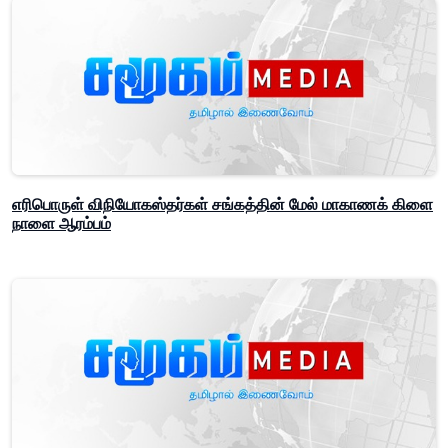
எரிபொருள் விநியோகஸ்தர்கள் சங்கத்தின் மேல் மாகாணக் கிளை
நாளை ஆரம்பம்