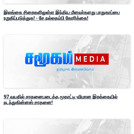
இலங்கை சிறைகளிலுள்ள இந்திய மீனவர்களது பாதுகாப்பை
உறுதிப்படுத்துக! - சே.நல்லதம்பி கோரிக்கை!
97 வயதில் சாதனைபடைத்த மூதாட்டி-விமான இறக்கையில்
நடந்துகின்னஸ் சாதனை!