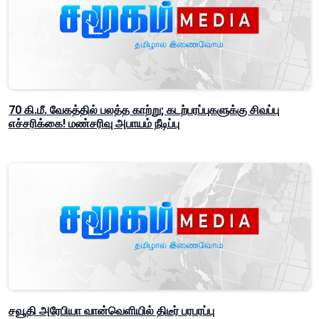
70 கி.மீ. வேகத்தில் பலத்த காற்று; கடற்பரப்புகளுக்கு சிவப்பு
எச்சரிக்கை! மண்சரிவு அபாயம் நீடிப்பு
சவூதி அரேபியா வான்வெளியில் திடீர் பரபரப்பு