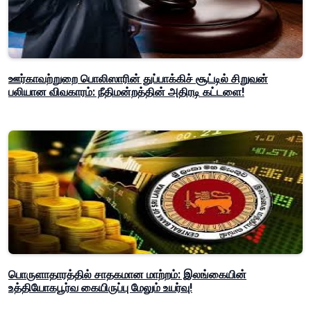
ஊர்காவற்றுறை பொலிஸாரின் துப்பாக்கிச் சூட்டில் சிறுவன்
பலியான விவகாரம்: நீதிமன்றத்தின் அதிரடி கட்டளை!
பொருளாதாரத்தில் சாதகமான மாற்றம்: இலங்கையின்
உத்தியோகபூர்வ கையிருப்பு மேலும் உயர்வு!