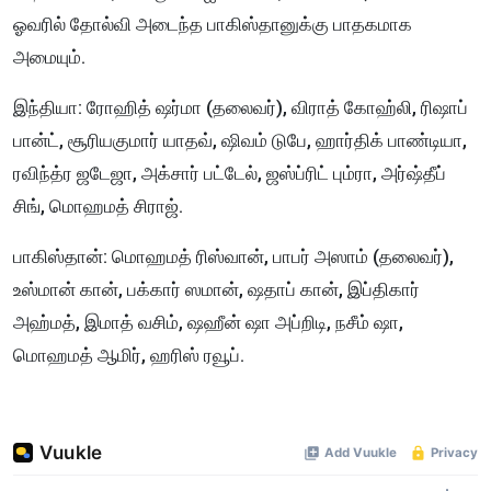
ஓவரில் தோல்வி அடைந்த பாகிஸ்தானுக்கு பாதகமாக
அமையும்.
இந்தியா: ரோஹித் ஷர்மா (தலைவர்), விராத் கோஹ்லி, ரிஷாப்
பான்ட், சூரியகுமார் யாதவ், ஷிவம் டுபே, ஹார்திக் பாண்டியா,
ரவிந்த்ர ஜடேஜா, அக்சார் பட்டேல், ஜஸ்ப்ரிட் பும்ரா, அர்ஷ்தீப்
சிங், மொஹமத் சிராஜ்.
பாகிஸ்தான்: மொஹமத் ரிஸ்வான், பாபர் அஸாம் (தலைவர்),
உஸ்மான் கான், பக்கார் ஸமான், ஷதாப் கான், இப்திகார்
அஹ்மத், இமாத் வசிம், ஷஹீன் ஷா அப்றிடி, நசீம் ஷா,
மொஹமத் ஆமிர், ஹரிஸ் ரவூப்.