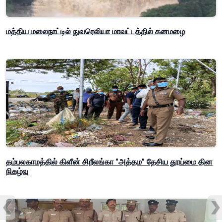
மத்திய மலைநாட்டில் நுவரெலியா மாவட்டத்தில் கனமழை
தம்பலகாமத்தில் கிளீன் சிறீலங்கா "அத்தம" தேசிய தூய்மை தின
நிகழ்வு