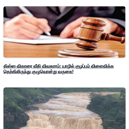
திஸ்ஸ விகாரை வீதி விவகாரம்: யாழில் குழப்பம் விளைவிக்க
தெற்கிலிருந்து குழுவொன்று வருகை!