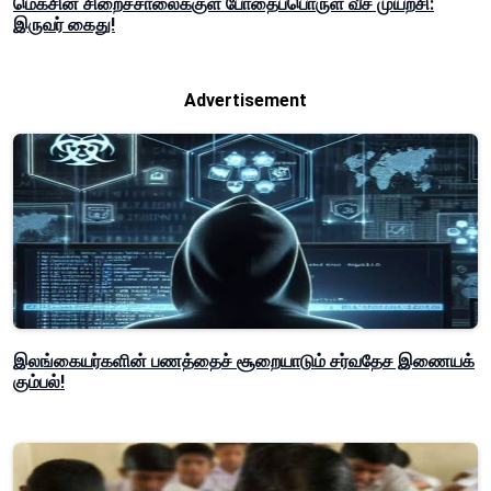
மெகசின் சிறைச்சாலைக்குள் போதைப்பொருள் வீச முயற்சி:
இருவர் கைது!
Advertisement
இலங்கையர்களின் பணத்தைச் சூறையாடும் சர்வதேச இணையக்
கும்பல்!