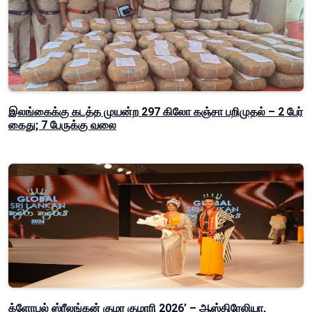
இலங்கைக்கு கடத்த முயன்ற 297 கிலோ கஞ்சா பறிமுதல் – 2 பேர்
கைது; 7 பேருக்கு வலை
க்ளோபல் ஸ்ரீலங்கன் குமர குமாரி 2026’ – ஆஸ்திரேலியா,