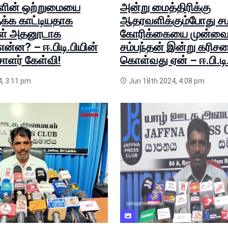
களின் ஒற்றுமையை
அன்று மைத்திரிக்கு
க்க காட்டியதாக
ஆதரவளிக்கும்போது சம
கள் அதனூடாக
கோரிக்கையை முன்வை
என்ன? – ஈ.பிடி.பியின்
சம்பந்தன் இன்று கரி
ாளர் கேள்வி!
கொள்வது ஏன் – ஈ.பி.டி.
4, 3:11 pm
Jun 18th 2024, 4:08 pm