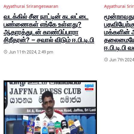
Ayyathurai Srirangeswaran
Ayyathurai Sr
வடக்கில் சீன நாட்டின் கடலட்டை
மூன்றாவத
பண்ணைகள் எங்கே உள்ளது?
பதவியேற்கு
ஆதாரத்துடன் காண்பிப்பாரா
மக்களின் அ
சிறீதரன்? – சவால் விடும் ஈ.பி.டி.பி
தலைமையேற
ஈ.பி.டி.பி வ
Jun 11th 2024, 2:49 pm
Jun 7th 2024