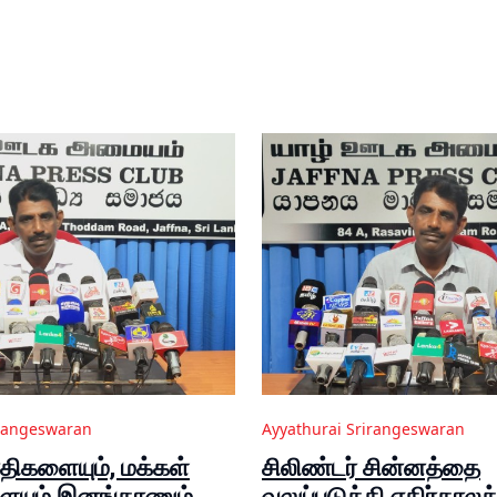
irangeswaran
Ayyathurai Srirangeswaran
ாதிகளையும், மக்கள்
சிலிண்டர் சின்னத்தை
ையும் இனங்காணும்
வலுப்படுத்தி எதிர்கால