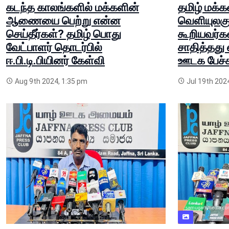
கடந்த காலங்களில் மக்களின்
தமிழ் மக்
ஆணையை பெற்று என்ன
வெளியுலகு
செய்தீர்கள்? தமிழ் பொது
கூறியவர்
வேட்பாளர் தொடர்பில்
சாதித்தது 
ஈ.பி.டி.பியினர் கேள்வி
ஊடக பேச்ச
Aug 9th 2024, 1:35 pm
Jul 19th 202