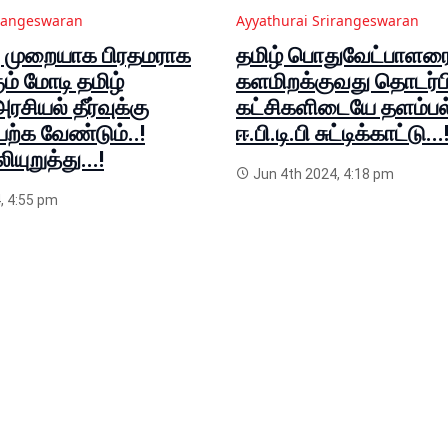
irangeswaran
Ayyathurai Srirangeswaran
ு முறையாக பிரதமராக
தமிழ் பொதுவேட்பாளர
ம் மோடி தமிழ்
களமிறக்குவது தொடர்பி
ரசியல் தீர்வுக்கு
கட்சிகளிடையே தளம்பல்
்க வேண்டும்..!
ஈ.பி.டி.பி சுட்டிக்காட்டு...
லியுறுத்து...!
Jun 4th 2024, 4:18 pm
, 4:55 pm