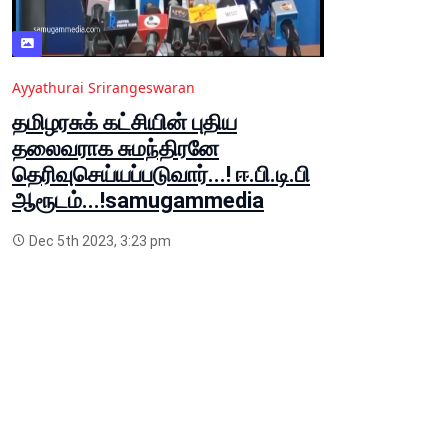
Ayyathurai Srirangeswaran
தமிழரசுக் கட்சியின் புதிய
தலைவராக சுமந்திரனே
தெரிவுசெய்யப்படுவார்...! ஈ.பி.டி.பி
ஆரூடம்...!samugammedia
Dec 5th 2023, 3:23 pm