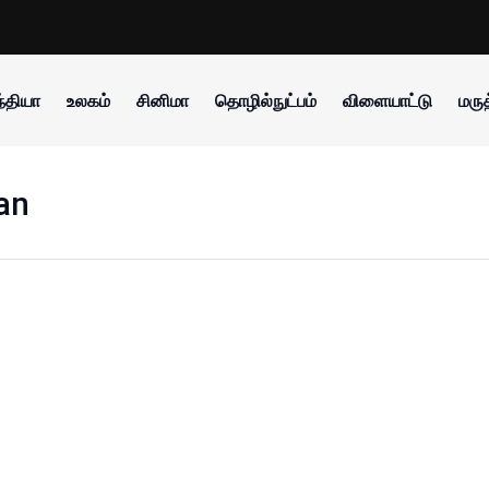
்தியா
உலகம்
சினிமா
தொழில்நுட்பம்
விளையாட்டு
மருத
an