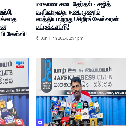
மாகாண சபை தேர்தல் - சஜித்
ஸ்ரி
கூறிவருவது நடைமுறைச்
க்காத
சாத்தியமற்றது! சிறீரங்கேஸ்வரன்
சனை
சுட்டிக்காட்டு!
பி கேள்வி!
Jun 11th 2024, 2:54 pm