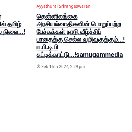
Ayyathurai Srirangeswaran
ை
தென்னிலங்கை
ல் தமிழ்
அரசியல்வாதிகளின் பொறுப்பற்ற
 நிலை...!
பேச்சுக்கள் நாடு வீழ்ச்சிப்
!
பாதைக்கு செல்ல வழிவகுக்கும்...!
ஈ.பி.டி.பி
சுட்டிக்காட்டு...!samugammedia
Feb 16th 2024, 2:29 pm