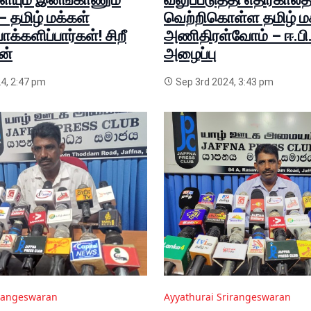
– தமிழ் மக்கள்
வெற்றிகொள்ள தமிழ் ம
வாக்களிப்பார்கள்! சிறீ
அணிதிரள்வோம் – ஈ.பி.ட
ன்
அழைப்பு
4, 2:47 pm
Sep 3rd 2024, 3:43 pm
irangeswaran
Ayyathurai Srirangeswaran