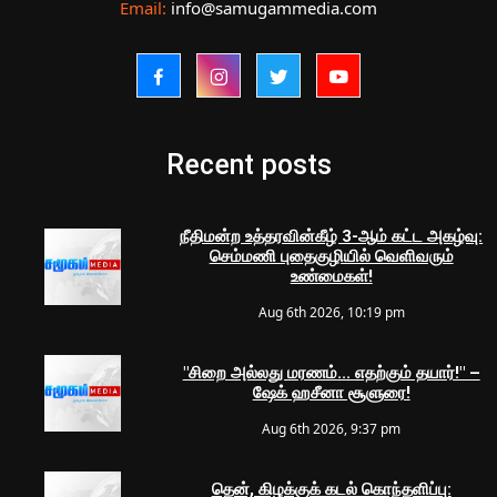
Email:
info@samugammedia.com
Recent posts
நீதிமன்ற உத்தரவின்கீழ் 3-ஆம் கட்ட அகழ்வு:
செம்மணி புதைகுழியில் வெளிவரும்
உண்மைகள்!
Aug 6th 2026, 10:19 pm
"சிறை அல்லது மரணம்... எதற்கும் தயார்!" –
ஷேக் ஹசீனா சூளுரை!
Aug 6th 2026, 9:37 pm
தென், கிழக்குக் கடல் கொந்தளிப்பு: