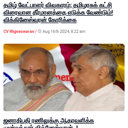
தமிழ் வேட்பாளர் விவகாரம்; தமிழரசுக் கட்சி
விரைவான தீர்மானத்தை எடுக்க வேண்டும்!
விக்கினேஸ்வரன் கோரிக்கை
CV Wigneswaran /
Aug 16th 2024, 8:22 am
ஜனாதிபதி ரணிலுக்கு ஆதரவளிக்க
முன்வந்தார் விக்னேஸ்வரன்..!