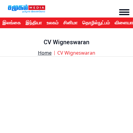
இலங்கை
இந்தியா
உலகம்
சினிமா
தொழில்நுட்பம்
விளையாட
CV Wigneswaran
Home
CV Wigneswaran