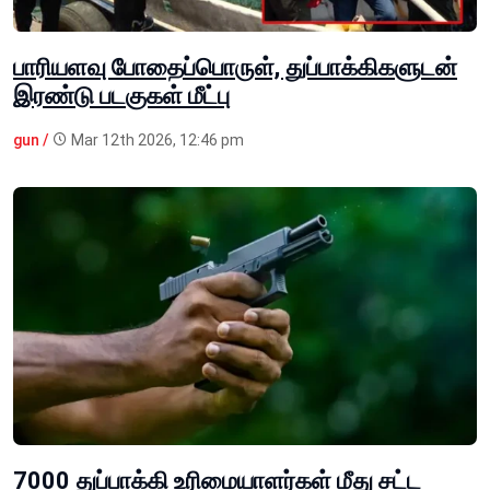
பாரியளவு போதைப்பொருள், துப்பாக்கிகளுடன்
இரண்டு படகுகள் மீட்பு
gun /
Mar 12th 2026, 12:46 pm
7000 துப்பாக்கி உரிமையாளர்கள் மீது சட்ட