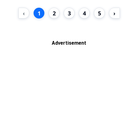
‹
1
2
3
4
5
›
Advertisement