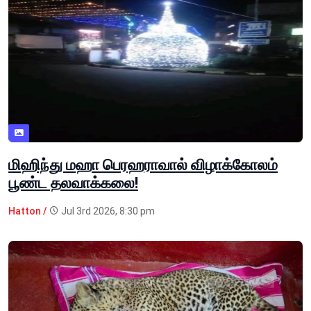
மிஹிந்து மஹா பெரஹராவால் விழாக்கோலம்
பூண்ட தலவாக்கலை!
Hatton /
Jul 3rd 2026, 8:30 pm