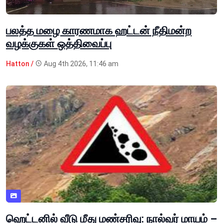
பலத்த மழை காரணமாக ஹட்டன் நீதிமன்ற
வழக்குகள் ஒத்திவைப்பு
Hatton /
Aug 4th 2026, 11:46 am
ஹெட்டனில் வீடு மீது மண்சரிவு: நால்வர் மாயம் –