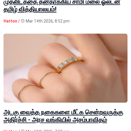
முதலிடத்தை தனதாக்கிய சாமி மலை ஓல்டன்
தமிழ் வித்தியாலயம்!
Hatton /
Mar 14th 2026, 8:52 pm
அடகு வைத்த நகைகளை மீட்க சென்றவருக்கு
அதிர்ச்சி - அரச வங்கியில் அசம்பாவிதம்