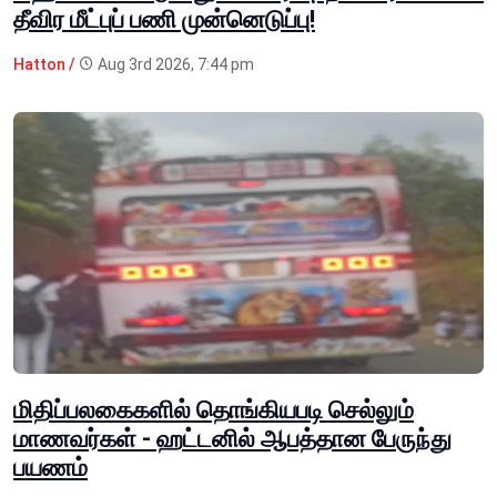
தீவிர மீட்புப் பணி முன்னெடுப்பு!
Hatton /
Aug 3rd 2026, 7:44 pm
மிதிப்பலகைகளில் தொங்கியபடி செல்லும்
மாணவர்கள் - ஹட்டனில் ஆபத்தான பேருந்து
பயணம்