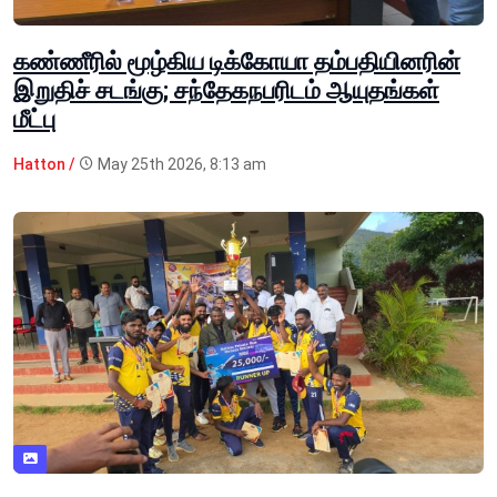
கண்ணீரில் மூழ்கிய டிக்கோயா தம்பதியினரின்
இறுதிச் சடங்கு; சந்தேகநபரிடம் ஆயுதங்கள்
மீட்பு
Hatton /
May 25th 2026, 8:13 am