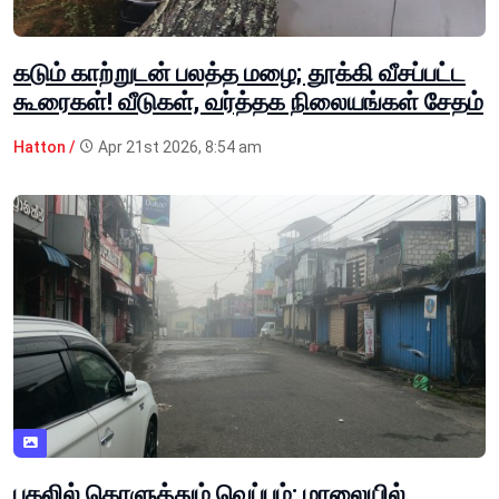
கடும் காற்றுடன் பலத்த மழை; தூக்கி வீசப்பட்ட
கூரைகள்! வீடுகள், வர்த்தக நிலையங்கள் சேதம்
Hatton /
Apr 21st 2026, 8:54 am
பகலில் கொளுத்தும் வெப்பம்; மாலையில்