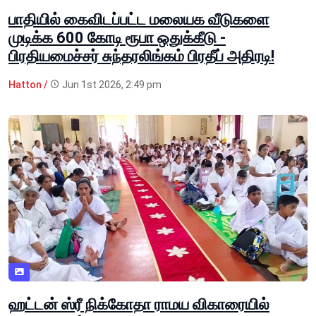
பாதியில் கைவிடப்பட்ட மலையக வீடுகளை
முடிக்க 600 கோடி ரூபா ஒதுக்கீடு -
பிரதியமைச்சர் சுந்தரலிங்கம் பிரதீப் அதிரடி!
Hatton /
Jun 1st 2026, 2:49 pm
ஹட்டன் ஸ்ரீ நிக்கோதா ராமய விகாரையில்