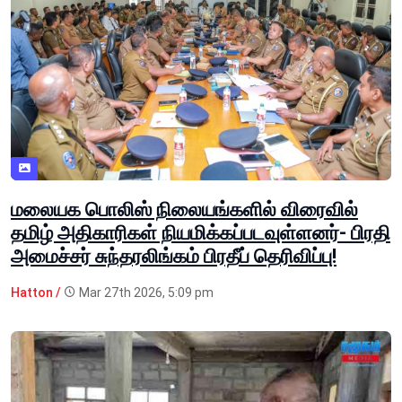
மலையக பொலிஸ் நிலையங்களில் விரைவில்
தமிழ் அதிகாரிகள் நியமிக்கப்படவுள்ளனர்- பிரதி
அமைச்சர் சுந்தரலிங்கம் பிரதீப் தெரிவிப்பு!
Hatton /
Mar 27th 2026, 5:09 pm