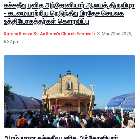
கச்சதீவு புனித அந்தோனியார் ஆலயத் திருவிழா
- கடமையாற்றிய நெடுந்தீவு பிரதேச செயலக
உத்தியோகத்தர்கள் கெளரவிப்பு
Katchatheevu St. Anthony's Church Festival /
Mar 22nd 2025,
6:32 pm
ஆரம்பமான கச்சதீவு புனித அந்தோனியார்