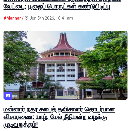
வேட்டை; பூஜைப் பொருட்கள் கண்டுபிடிப்பு
#Mannar /
Jun 5th 2026, 10:41 am
மன்னார் நகர சபைத் தவிசாளர் தொடர்பான
விசாரணை: யாழ். மேல் நீதிமன்ற வழக்கு
முடிவுறுத்தம்!