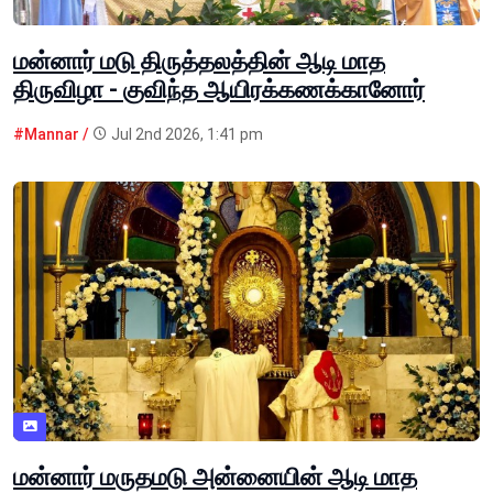
மன்னார் மடு திருத்தலத்தின் ஆடி மாத
திருவிழா - குவிந்த ஆயிரக்கணக்கானோர்
#Mannar /
Jul 2nd 2026, 1:41 pm
மன்னார் மருதமடு அன்னையின் ஆடி மாத