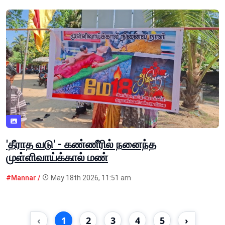
'தீராத வடு' - கண்ணீரில் நனைந்த
முள்ளிவாய்க்கால் மண்
#Mannar /
May 18th 2026, 11:51 am
‹
1
2
3
4
5
›