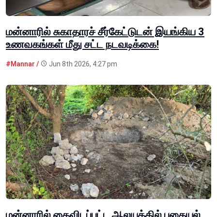
மன்னாரில் சுகாதாரச் சீர்கேட்டுடன் இயங்கிய 3
உணவகங்கள் மீது சட்ட நடவடிக்கை!
#Mannar /
Jun 8th 2026, 4:27 pm
மன்னாரில் கைவிடப்பட்ட ஆலயத்தில் புதையல்