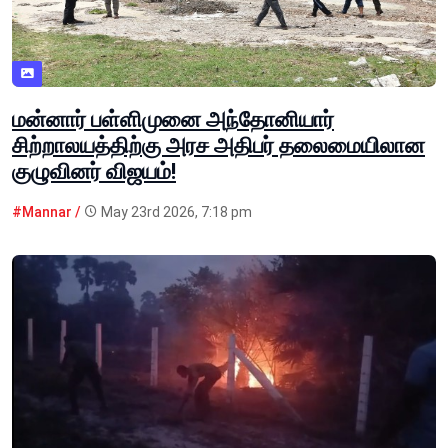
மன்னார் பள்ளிமுனை அந்தோனியார்
சிற்றாலயத்திற்கு அரச அதிபர் தலைமையிலான
குழுவினர் விஜயம்!
#Mannar /
May 23rd 2026, 7:18 pm