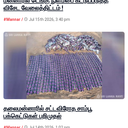
மன்னாரில் டெங்கு நுளம்பை கட்டுப்படுத்த
விசேட வேலைத்திட்டம் !
#Mannar /
Jul 15th 2026, 3:40 pm
தலைமன்னாரில் சட்டவிரோத சாம்பூ
பக்கெட்டுகள் பறிமுதல்
#Mannar /
Jul 14th 2026, 1:02 pm