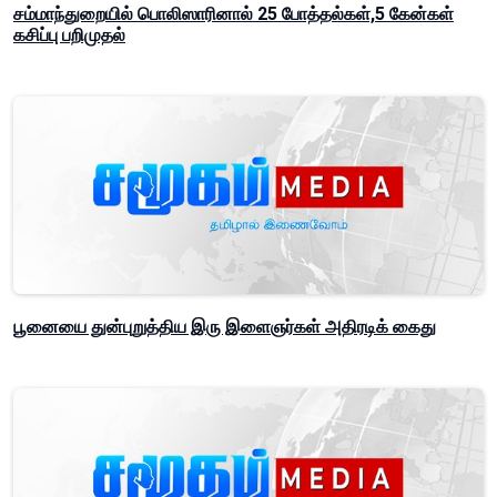
சம்மாந்துறையில் பொலிஸாரினால் 25 போத்தல்கள்,5 கேன்கள்
கசிப்பு பறிமுதல்
பூனையை துன்புறுத்திய இரு இளைஞர்கள் அதிரடிக் கைது