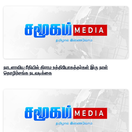
நாடளாவிய ரீதியில் கிராம உத்தியோகத்தர்கள் இரு நாள்
தொழிற்சங்க நடவடிக்கை