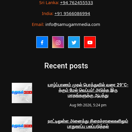
Sri Lanka:
+94 762455533
India:
+91 9566086994
Email:
info@samugammedia.com
Recent posts
யாழ்ப்பாணம் முதல் பொத்துவில் வரை 29°C-
க்கும் மேல் வெப்பம்! அடுத்த இரு
மாதங்களுக்கு ஆபத்து
Aug 9th 2026, 5:24 pm
நாட்டிலுள்ள அனைத்து சிறைச்சாலைகளிலும்
பாதுகாப்பு பலப்படுத்தல்