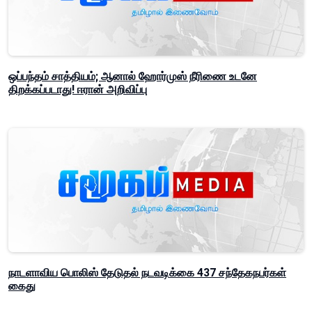
ஒப்பந்தம் சாத்தியம்; ஆனால் ஹோர்முஸ் நீரிணை உடனே
திறக்கப்படாது! ஈரான் அறிவிப்பு
நாடளாவிய பொலிஸ் தேடுதல் நடவடிக்கை 437 சந்தேகநபர்கள்
கைது