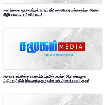
கொத்மலை ஓயாவிற்குப் பாயும் நீர்: கரையோர மக்களுக்கு அவசர
விழிப்புணர்வு எச்சரிக்கை!
மொட்டு கட்சிக்கு நாவலப்பிட்டியில் பலத்த அடி: சர்வஜன
அதிகாரத்தில் இணைந்தது முன்னாள் அமைப்பாளர் குழு!