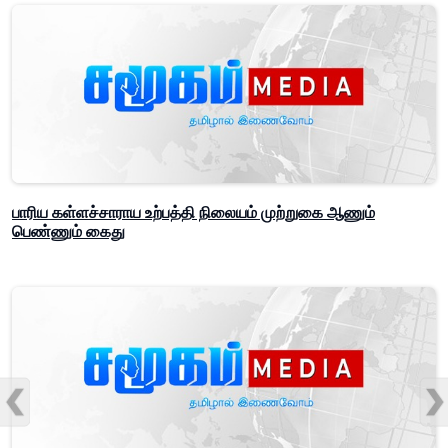
பாரிய கள்ளச்சாராய உற்பத்தி நிலையம் முற்றுகை ஆணும்
பெண்ணும் கைது