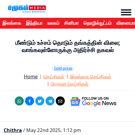
இலங்கை
இந்தியா
உலகம்
சினிமா
தொழில்நுட்பம்
விளையாட
மீண்டும் உச்சம் தொடும் தங்கத்தின் விலை;
வாங்கவுள்ளோருக்கு அதிர்ச்சி தகவல்
Gold prices
Home
செய்திகள்
இலங்கை செய்திகள்
பிரதான செய்திகள்
Chithra
/ May 22nd 2025, 1:12 pm