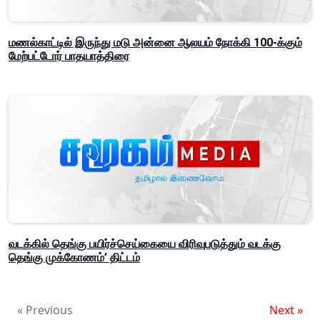
மணல்காட்டில் இருந்து மடு அன்னை ஆலயம் நோக்கி 100-க்கும்
மேற்பட்டோர் பாதயாத்திரை
வடக்கில் தெங்கு பயிர்ச்செய்கையை விரிவுபடுத்தும் வடக்கு
தெங்கு முக்கோணம்’ திட்டம்
« Previous
Next »