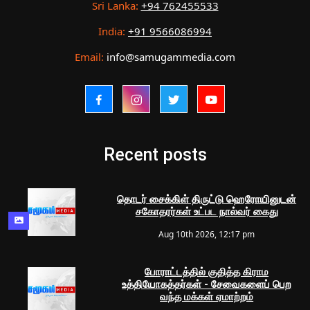
Sri Lanka:
+94 762455533
India:
+91 9566086994
Email:
info@samugammedia.com
Recent posts
தொடர் சைக்கிள் திருட்டு ஹெரோயினுடன்
சகோதரர்கள் உட்பட நால்வர் கைது
Aug 10th 2026, 12:17 pm
போராட்டத்தில் குதித்த கிராம
உத்தியோகத்தர்கள் - சேவைகளைப் பெற
வந்த மக்கள் ஏமாற்றம்