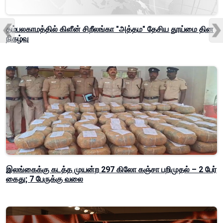
தம்பலகாமத்தில் கிளீன் சிறீலங்கா "அத்தம" தேசிய தூய்மை தின
நிகழ்வு
இலங்கைக்கு கடத்த முயன்ற 297 கிலோ கஞ்சா பறிமுதல் – 2 பேர்
கைது; 7 பேருக்கு வலை