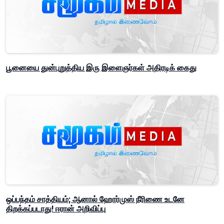
பூனையை துன்புறுத்திய இரு இளைஞர்கள் அதிரடிக் கைது
ஒப்பந்தம் சாத்தியம்; ஆனால் ஹோர்முஸ் நீரிணை உடனே
திறக்கப்படாது! ஈரான் அறிவிப்பு