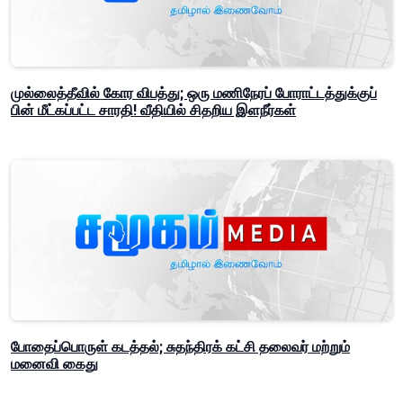
முல்லைத்தீவில் கோர விபத்து; ஒரு மணிநேரப் போராட்டத்துக்குப்
பின் மீட்கப்பட்ட சாரதி! வீதியில் சிதறிய இளநீர்கள்
போதைப்பொருள் கடத்தல்; சுதந்திரக் கட்சி தலைவர் மற்றும்
மனைவி கைது