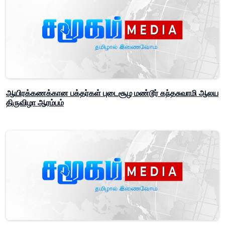
ஆயிரக்கணக்கான பக்தர்கள் புடைசூழ மண்டூர் கந்தசுவாமி ஆலய
திருவிழா ஆரம்பம்