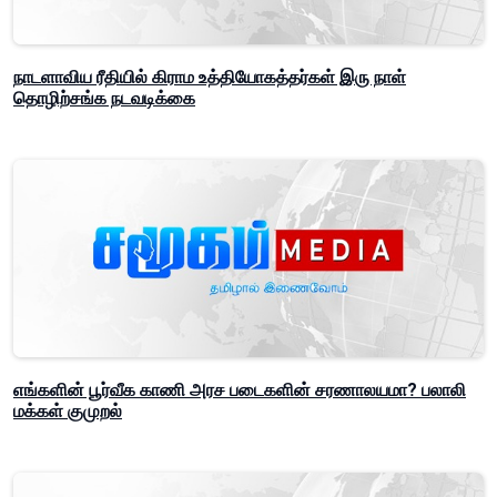
நாடளாவிய ரீதியில் கிராம உத்தியோகத்தர்கள் இரு நாள்
தொழிற்சங்க நடவடிக்கை
எங்களின் பூர்வீக காணி அரச படைகளின் சரணாலயமா? பலாலி
மக்கள் குமுறல்