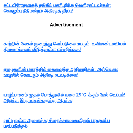
சட்டவிரோதமாகத் தங்கிப் பணிபுரிந்த வெளிநாட்டவர்கள்:
கொழும்பு நீதிமன்றம் அதிரடித் தீர்ப்பு!
Advertisement
காற்றின் வேகம் குறைந்து வெப்பநிலை உயரும்: வளிமண்டலவியல்
திணைக்களம் விடுத்துள்ள எச்சரிக்கை!
ஏழைகளின் பணத்தில் கைவைத்த அதிகாரிகள்: அஸ்வெசும
ஊழலில் தொடரும் அதிரடி நடவடிக்கை!
யாழ்ப்பாணம் முதல் பொத்துவில் வரை 29°C-க்கும் மேல் வெப்பம்!
அடுத்த இரு மாதங்களுக்கு ஆபத்து
நாட்டிலுள்ள அனைத்து சிறைச்சாலைகளிலும் பாதுகாப்பு
பலப்படுத்தல்