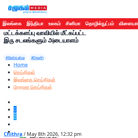
இலங்கை
இந்தியா
உலகம்
சினிமா
தொழில்நுட்பம்
விளையாட
மட்டக்களப்பு வாவியில் மீட்கப்பட்ட
இரு சடலங்களும் அடையாளம்
#Batticaloa
#Death
Home
செய்திகள்
இலங்கை செய்திகள்
பிரதான செய்திகள்
Chithra
/ May 8th 2026, 12:32 pm