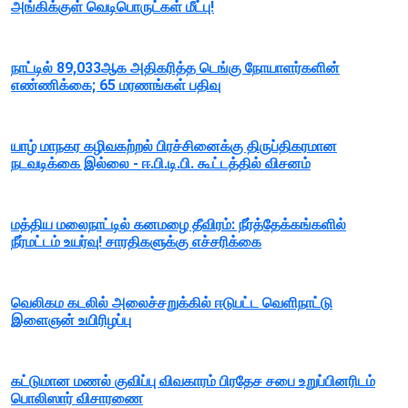
அங்கிக்குள் வெடிபொருட்கள் மீட்பு!
நாட்டில் 89,033ஆக அதிகரித்த டெங்கு நோயாளர்களின்
எண்ணிக்கை; 65 மரணங்கள் பதிவு
யாழ் மாநகர கழிவகற்றல் பிரச்சினைக்கு திருப்திகரமான
நடவடிக்கை இல்லை - ஈ.பி.டி.பி. கூட்டத்தில் விசனம்
மத்திய மலைநாட்டில் கனமழை தீவிரம்: நீர்த்தேக்கங்களில்
நீர்மட்டம் உயர்வு! சாரதிகளுக்கு எச்சரிக்கை
வெலிகம கடலில் அலைச்சறுக்கில் ஈடுபட்ட வெளிநாட்டு
இளைஞன் உயிரிழப்பு
கட்டுமான மணல் குவிப்பு விவகாரம் பிரதேச சபை உறுப்பினரிடம்
பொலிஸார் விசாரணை