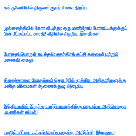
கங்குவேலியில் திருவள்ளுவர் சிலை திறப்பு
முல்லைத்தீவில் கோர விபத்து; ஒரு மணிநேரப் போராட்டத்துக்குப்
பின் மீட்கப்பட்ட சாரதி! வீதியில் சிதறிய இளநீர்கள்
போதைப்பொருள் கடத்தல்; சுதந்திரக் கட்சி தலைவர் மற்றும்
மனைவி கைது
சிறைச்சாலை மோதல்கள் தொடர்பில் முக்கிய அதிகாரிகளுக்கு
மனித உரிமைகள் ஆணைக்குழு அழைப்பு
இந்தியாவில் இருந்து யாழ்ப்பாணத்திற்கு வரவுள்ள அதிசொகுசு
பயணிகள் கப்பல்!
யாழில் வீட்டை சுத்தம் செய்தவருக்கு அதிர்ச்சி; இராணுவ