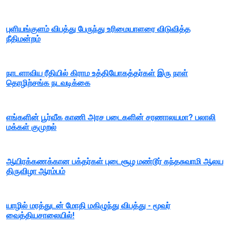
புளியங்குளம் விபத்து பேருந்து உரிமையாளரை விடுவித்த
நீதிமன்றம்
நாடளாவிய ரீதியில் கிராம உத்தியோகத்தர்கள் இரு நாள்
தொழிற்சங்க நடவடிக்கை
எங்களின் பூர்வீக காணி அரச படைகளின் சரணாலயமா? பலாலி
மக்கள் குமுறல்
ஆயிரக்கணக்கான பக்தர்கள் புடைசூழ மண்டூர் கந்தசுவாமி ஆலய
திருவிழா ஆரம்பம்
யாழில் மரத்துடன் மோதி மகிழுந்து விபத்து - மூவர்
வைத்தியசாலையில்!