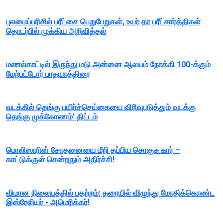
புலமைப்பரிசில் பரீட்சை பெறுபேறுகள், உயர் தர பரீட்சார்த்திகள்
தொடர்பில் முக்கிய அறிவித்தல்
மணல்காட்டில் இருந்து மடு அன்னை ஆலயம் நோக்கி 100-க்கும்
மேற்பட்டோர் பாதயாத்திரை
வடக்கில் தெங்கு பயிர்ச்செய்கையை விரிவுபடுத்தும் வடக்கு
தெங்கு முக்கோணம்’ திட்டம்
பொலிஸாரின் சோதனையை மீறி தப்பிய சொகுசு கார் –
காட்டுக்குள் சென்றதும் அதிர்ச்சி!
விமான நிலையத்தில் பதற்றம்; தரையில் விழுந்து மோதிக்கொண்ட
இஸ்ரேலியர் - அமெரிக்கர்!