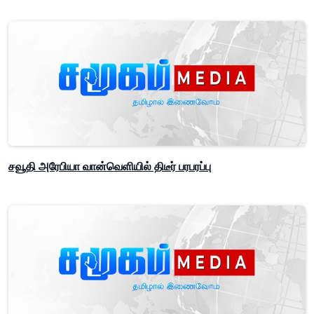
சவூதி அரேபியா வான்வெளியில் திடீர் பரபரப்பு