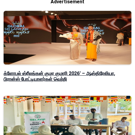
Advertisement
க்ளோபல் ஸ்ரீலங்கன் குமர குமாரி 2026’ – ஆஸ்திரேலியா,
பிரான்ஸ் போட்டியாளர்கள் வெற்றி