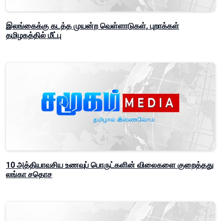
இலங்கைக்கு கடத்த முயன்ற வெள்ளாடுகள், புறாக்கள்
தமிழகத்தில் மீட்பு
10 அத்தியாவசிய உணவுப் பொருட்களின் விலைகளை குறைத்தது
லங்கா சதொச