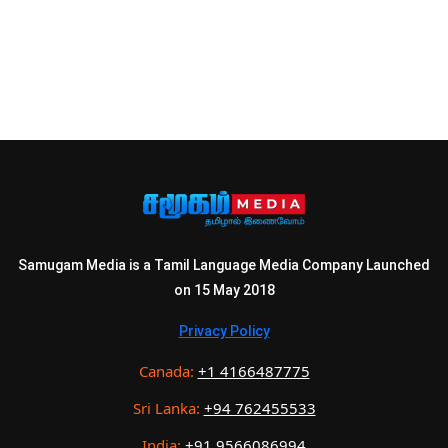
Samugam Media is a Tamil Language Media Company Launched
on 15 May 2018
Privacy Policy
Canada:
+1 4166487775
Sri Lanka:
+94 762455533
India:
+91 9566086994