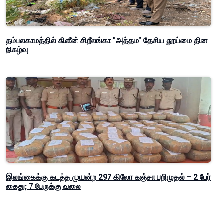
தம்பலகாமத்தில் கிளீன் சிறீலங்கா "அத்தம" தேசிய தூய்மை தின
நிகழ்வு
இலங்கைக்கு கடத்த முயன்ற 297 கிலோ கஞ்சா பறிமுதல் – 2 பேர்
கைது; 7 பேருக்கு வலை