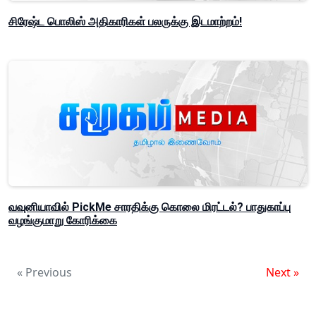
சிரேஷ்ட பொலிஸ் அதிகாரிகள் பலருக்கு இடமாற்றம்!
வவுனியாவில் PickMe சாரதிக்கு கொலை மிரட்டல்? பாதுகாப்பு
வழங்குமாறு கோரிக்கை
« Previous
Next »