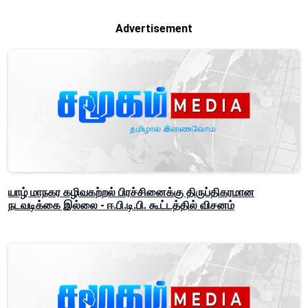
Advertisement
யாழ் மாநகர கழிவகற்றல் பிரச்சினைக்கு திருப்திகரமான
நடவடிக்கை இல்லை - ஈ.பி.டி.பி. கூட்டத்தில் விசனம்