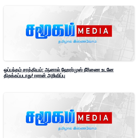
ஒப்பந்தம் சாத்தியம்; ஆனால் ஹோர்முஸ் நீரிணை உடனே
திறக்கப்படாது! ஈரான் அறிவிப்பு