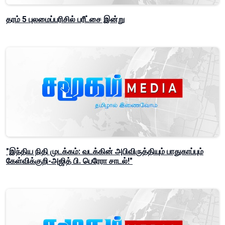
தரம் 5 புலமைப்பரிசில் பரீட்சை இன்று
"இந்திய நிதி முடக்கம்: வடக்கின் அபிவிருத்தியும் பாதுகாப்பும்
கேள்விக்குறி-அஜித் பி. பெரேரா சாடல்!"