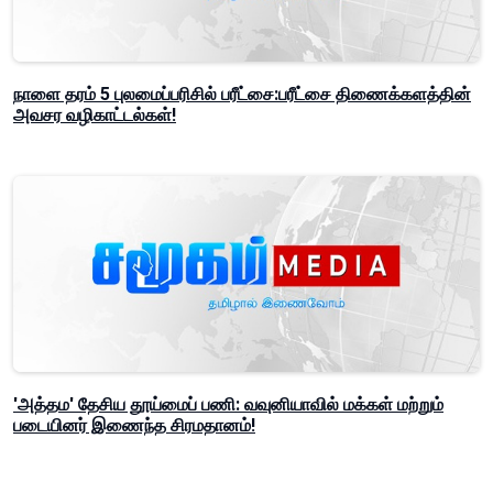
நாளை தரம் 5 புலமைப்பரிசில் பரீட்சை:பரீட்சை திணைக்களத்தின்
அவசர வழிகாட்டல்கள்!
'அத்தம' தேசிய தூய்மைப் பணி: வவுனியாவில் மக்கள் மற்றும்
படையினர் இணைந்த சிரமதானம்!