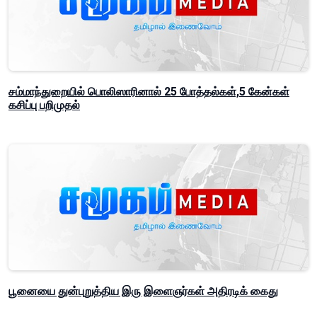
சம்மாந்துறையில் பொலிஸாரினால் 25 போத்தல்கள்,5 கேன்கள்
கசிப்பு பறிமுதல்
பூனையை துன்புறுத்திய இரு இளைஞர்கள் அதிரடிக் கைது