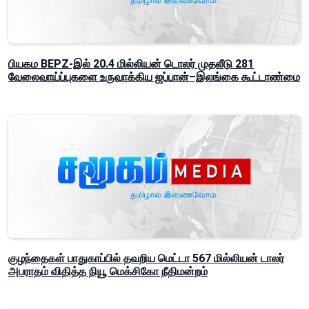
பியகம BEPZ-இல் 20.4 மில்லியன் டொலர் முதலீடு 281
வேலைவாய்ப்புகளை உருவாக்கிய ஜப்பான்–இலங்கை கூட்டாண்மை
குழந்தைகள் பாதுகாப்பில் தவறிய மெட்டா 567 மில்லியன் டாலர்
அபராதம் விதித்த நியூ மெக்சிகோ நீதிமன்றம்