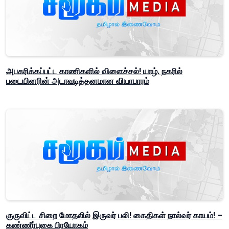
அபகரிக்கப்பட்ட காணிகளில் விளைச்சல்! யாழ். நகரில்
படையினரின் அடாவடித்தனமான வியாபாரம்
குருவிட்ட சிறை மோதலில் இருவர் பலி! கைதிகள் நால்வர் காயம்! –
கண்ணீர்புகை பிரயோகம்