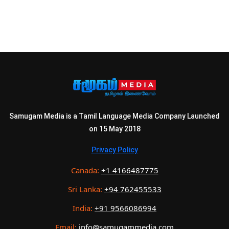
Samugam Media is a Tamil Language Media Company Launched
on 15 May 2018
Privacy Policy
Canada:
+1 4166487775
Sri Lanka:
+94 762455533
India:
+91 9566086994
Email:
info@samugammedia.com