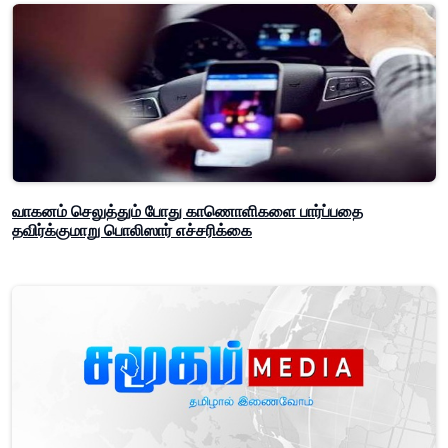
வாகனம் செலுத்தும் போது காணொளிகளை பார்ப்பதை
தவிர்க்குமாறு பொலிஸார் எச்சரிக்கை