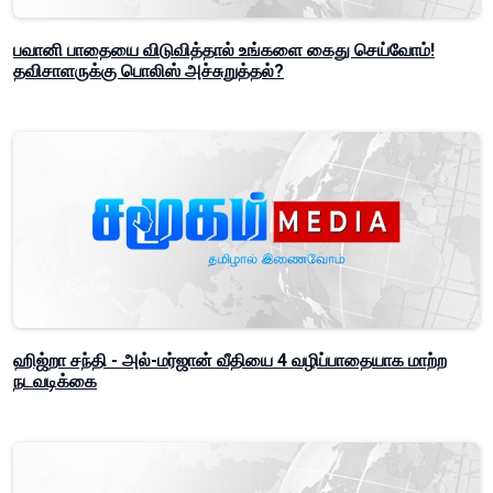
பவானி பாதையை விடுவித்தால் உங்களை கைது செய்வோம்!
தவிசாளருக்கு பொலிஸ் அச்சுறுத்தல்?
ஹிஜ்றா சந்தி - அல்-மர்ஜான் வீதியை 4 வழிப்பாதையாக மாற்ற
நடவடிக்கை