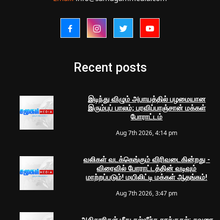
Recent posts
இடிந்து விழும் அபாயத்தில் பழமையான
இரும்புப் பாலம்; பரவிப்பாஞ்சான் மக்கள்
போராட்டம்
Aug 7th 2026, 4:14 pm
வலிகள் வடக்கெங்கும் விரிவடைகின்றது -
விரைவில் போராட்டத்தின் வடிவும்
மாற்றப்படும்! மயிலிட்டி மக்கள் ஆதங்கம்!
Aug 7th 2026, 3:47 pm
அதிகாரிகள் மீது கல்வீச்சு தாக்குதல்; சுவரை