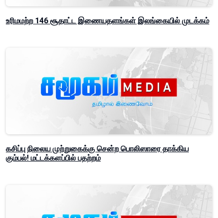
உரிமமற்ற 146 சூதாட்ட இணையதளங்கள் இலங்கையில் முடக்கம்
கசிப்பு நிலைய முற்றுகைக்கு சென்ற பொலிஸாரை தாக்கிய
கும்பல்! மட்டக்களப்பில் பதற்றம்