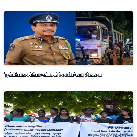
'ஐஸ்' போதைப்பொருள் நுகர்ந்த டிப்பர் சாரதி கைது