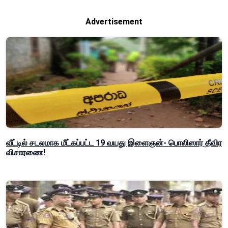
Advertisement
வீட்டில் சடலமாக மீட்கப்பட்ட 19 வயது இளைஞன்- பொலிஸார் தீவிர
விசாரணை!