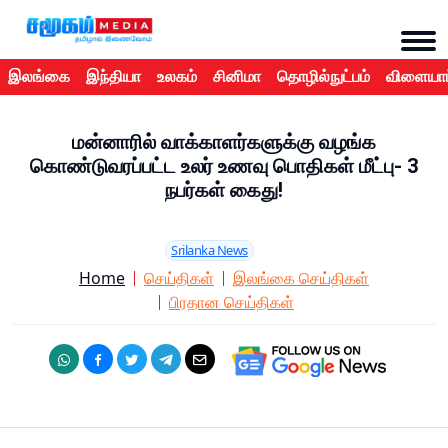
இலங்கை
இந்தியா
உலகம்
சினிமா
தொழில்நுட்பம்
விளையாட
மன்னாரில் வாக்காளர்களுக்கு வழங்க
கொண்டுவரப்பட்ட உலர் உணவு பொதிகள் மீட்பு- 3
நபர்கள் கைது!
Srilanka News
Home
செய்திகள்
இலங்கை செய்திகள்
பிரதான செய்திகள்