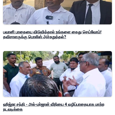
பவானி பாதையை விடுவித்தால் உங்களை கைது செய்வோம்!
தவிசாளருக்கு பொலிஸ் அச்சுறுத்தல்?
ஹிஜ்றா சந்தி - அல்-மர்ஜான் வீதியை 4 வழிப்பாதையாக மாற்ற
நடவடிக்கை