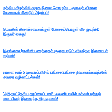
மத்திய கிழக்கில் சுமுக நிலை: கொழும்பு - குவைத் விமான
சேவைகள் மீண்டும் ஆரம்பம்!
மெகசின் சிறைச்சாலைக்குள் போதைப்பொருள் வீச முயற்சி:
இருவர் கைது!
இலங்கையர்களின் பணத்தைச் சூறையாடும் சர்வதேச இணையக்
கும்பல்!
நாளை தரம் 5 புலமைப்பரிசில் பரீட்சை:பரீட்சை திணைக்களத்தின்
அவசர வழிகாட்டல்கள்!
'அத்தம' தேசிய தூய்மைப் பணி: வவுனியாவில் மக்கள் மற்றும்
படையினர் இணைந்த சிரமதானம்!