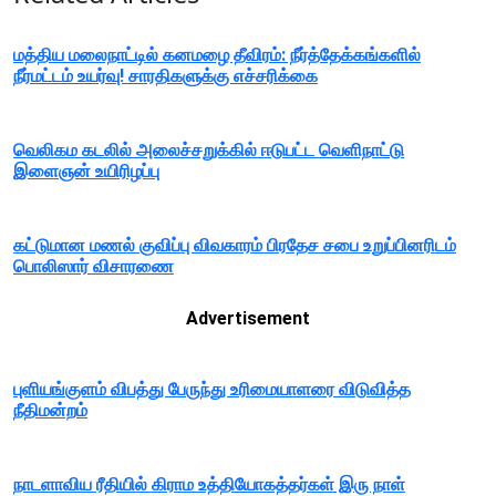
மத்திய மலைநாட்டில் கனமழை தீவிரம்: நீர்த்தேக்கங்களில்
நீர்மட்டம் உயர்வு! சாரதிகளுக்கு எச்சரிக்கை
வெலிகம கடலில் அலைச்சறுக்கில் ஈடுபட்ட வெளிநாட்டு
இளைஞன் உயிரிழப்பு
கட்டுமான மணல் குவிப்பு விவகாரம் பிரதேச சபை உறுப்பினரிடம்
பொலிஸார் விசாரணை
Advertisement
புளியங்குளம் விபத்து பேருந்து உரிமையாளரை விடுவித்த
நீதிமன்றம்
நாடளாவிய ரீதியில் கிராம உத்தியோகத்தர்கள் இரு நாள்