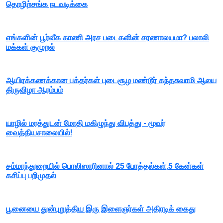
தொழிற்சங்க நடவடிக்கை
எங்களின் பூர்வீக காணி அரச படைகளின் சரணாலயமா? பலாலி
மக்கள் குமுறல்
ஆயிரக்கணக்கான பக்தர்கள் புடைசூழ மண்டூர் கந்தசுவாமி ஆலய
திருவிழா ஆரம்பம்
யாழில் மரத்துடன் மோதி மகிழுந்து விபத்து - மூவர்
வைத்தியசாலையில்!
சம்மாந்துறையில் பொலிஸாரினால் 25 போத்தல்கள்,5 கேன்கள்
கசிப்பு பறிமுதல்
பூனையை துன்புறுத்திய இரு இளைஞர்கள் அதிரடிக் கைது