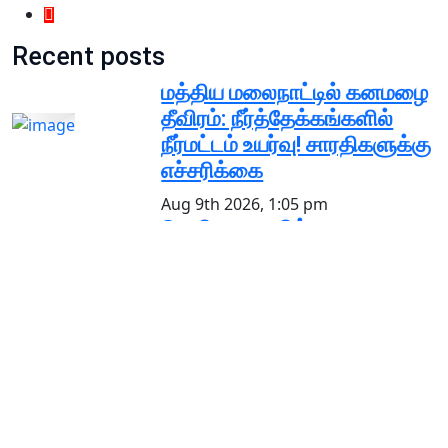
Recent posts
மத்திய மலைநாட்டில் கனமழை
தீவிரம்: நீர்த்தேக்கங்களில்
நீர்மட்டம் உயர்வு! சாரதிகளுக்கு
எச்சரிக்கை
Aug 9th 2026, 1:05 pm
வெலிகம கடலில்
அலைச்சறுக்கில் ஈடுபட்ட
வெளிநாட்டு இளைஞன்
உயிரிழப்பு
Aug 9th 2026, 12:43 pm
கட்டுமான மணல் குவிப்பு
விவகாரம் பிரதேச சபை
உறுப்பினரிடம் பொலிஸார்
விசாரணை