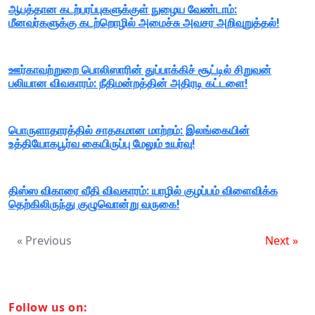
ஆபத்தான கடற்பரப்புகளுக்குள் நுழைய வேண்டாம்:
மீனவர்களுக்கு கடற்றொழில் அமைச்சு அவசர அறிவுறுத்தல்!
ஊர்காவற்றுறை பொலிஸாரின் துப்பாக்கிச் சூட்டில் சிறுவன்
பலியான விவகாரம்: நீதிமன்றத்தின் அதிரடி கட்டளை!
பொருளாதாரத்தில் சாதகமான மாற்றம்: இலங்கையின்
உத்தியோகபூர்வ கையிருப்பு மேலும் உயர்வு!
திஸ்ஸ விகாரை வீதி விவகாரம்: யாழில் குழப்பம் விளைவிக்க
தெற்கிலிருந்து குழுவொன்று வருகை!
« Previous
Next »
Follow us on: