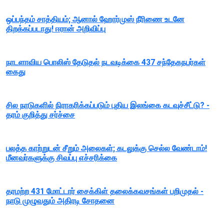
ஒப்பந்தம் சாத்தியம்; ஆனால் ஹோர்முஸ் நீரிணை உடனே
திறக்கப்படாது! ஈரான் அறிவிப்பு
நாடளாவிய பொலிஸ் தேடுதல் நடவடிக்கை 437 சந்தேகநபர்கள்
கைது
சில நாடுகளில் நிராகரிக்கப்படும் புதிய இலங்கை கடவுச்சீட்டு? -
தரம் குறித்து சர்ச்சை
பலத்த காற்றுடன் சீறும் அலைகள்; கடலுக்கு செல்ல வேண்டாம்!
மீனவர்களுக்கு சிவப்பு எச்சரிக்கை
தரமற்ற 431 மோட்டார் சைக்கிள் தலைக்கவசங்கள் பறிமுதல் -
நாடு முழுவதும் அதிரடி சோதனை