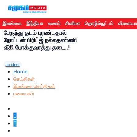
இலங்கை
இந்தியா
உலகம்
சினிமா
தொழில்நுட்பம்
விளையாட
பேருந்து தடம் புரண்டதால்
நோட்டன் பிரிட்ஜ் நல்லதண்ணி
வீதி போக்குவரத்து தடை..!
accident
Home
செய்திகள்
இலங்கை செய்திகள்
மலையகம்