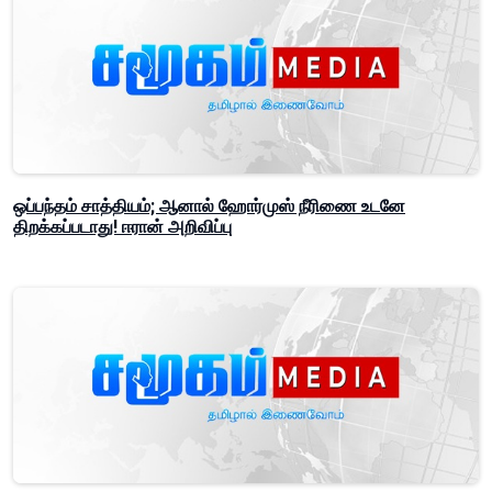
ஒப்பந்தம் சாத்தியம்; ஆனால் ஹோர்முஸ் நீரிணை உடனே
திறக்கப்படாது! ஈரான் அறிவிப்பு