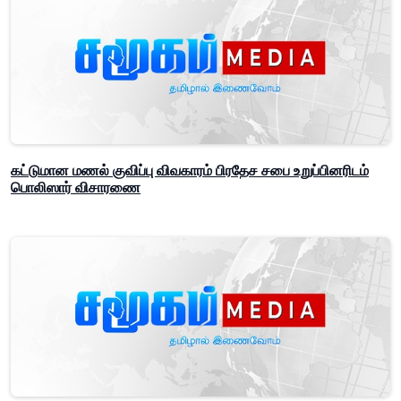
கட்டுமான மணல் குவிப்பு விவகாரம் பிரதேச சபை உறுப்பினரிடம்
பொலிஸார் விசாரணை