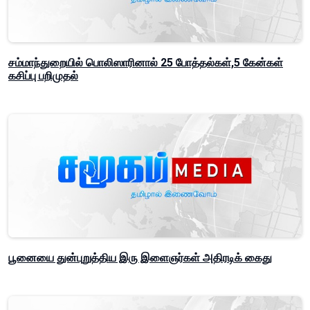
சம்மாந்துறையில் பொலிஸாரினால் 25 போத்தல்கள்,5 கேன்கள்
கசிப்பு பறிமுதல்
பூனையை துன்புறுத்திய இரு இளைஞர்கள் அதிரடிக் கைது