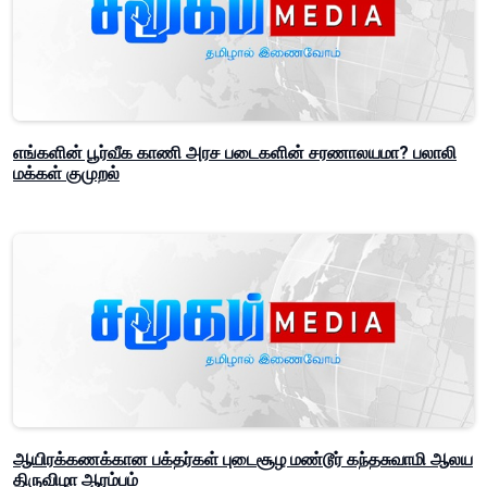
எங்களின் பூர்வீக காணி அரச படைகளின் சரணாலயமா? பலாலி
மக்கள் குமுறல்
ஆயிரக்கணக்கான பக்தர்கள் புடைசூழ மண்டூர் கந்தசுவாமி ஆலய
திருவிழா ஆரம்பம்