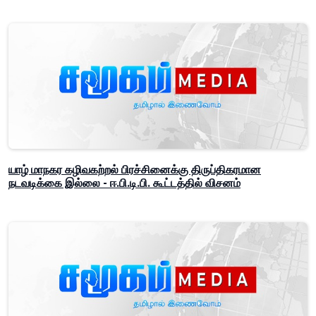
யாழ் மாநகர கழிவகற்றல் பிரச்சினைக்கு திருப்திகரமான
நடவடிக்கை இல்லை - ஈ.பி.டி.பி. கூட்டத்தில் விசனம்