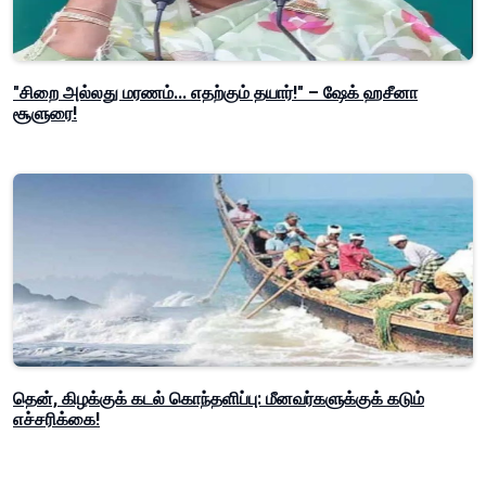
"சிறை அல்லது மரணம்... எதற்கும் தயார்!" – ஷேக் ஹசீனா
சூளுரை!
தென், கிழக்குக் கடல் கொந்தளிப்பு: மீனவர்களுக்குக் கடும்
எச்சரிக்கை!