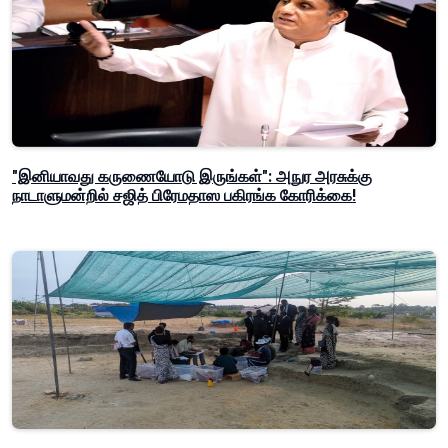
"இனியாவது கருணையோடு இருங்கள்": அநுர அரசுக்கு
நாடாளுமன்றில் சஜித் பிரேமதாஸ பகிரங்க கோரிக்கை!