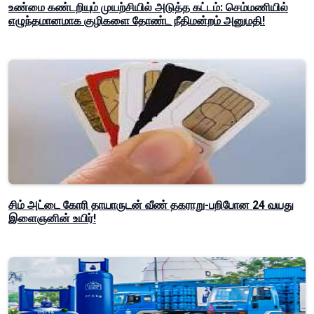
உண்மை கண்டறியும் முயற்சியில் அடுத்த கட்டம்: செம்மணியில்
எழுந்தமானமாக குழிகளை தோண்ட நீதிமன்றம் அனுமதி!
சிம் அட்டை கோரி தாயாருடன் வீண் தகராறு-பறிபோன 24 வயது
இளைஞனின் உயிர்!