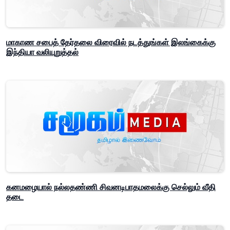
மாகாண சபைத் தேர்தலை விரைவில் நடத்துங்கள் இலங்கைக்கு
இந்தியா வலியுறுத்தல்
கனமழையால் நல்லதண்ணி சிவனடிபாதமலைக்கு செல்லும் வீதி
தடை