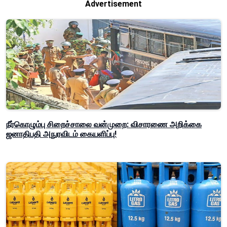
Advertisement
நீர்கொழும்பு சிறைச்சாலை வன்முறை: விசாரணை அறிக்கை
ஜனாதிபதி அநுரவிடம் கையளிப்பு!