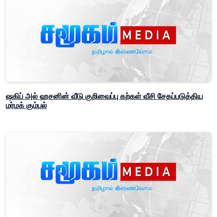
ஷகிப் அல் ஹசனின் வீடு குறிவைப்பு கற்கள் வீசி சேதப்படுத்திய
மர்மக் கும்பல்