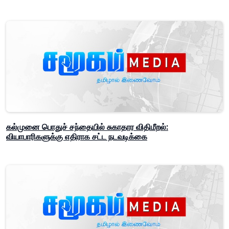
கல்முனை பொதுச் சந்தையில் சுகாதார விதிமீறல்:
வியாபாரிகளுக்கு எதிராக சட்ட நடவடிக்கை