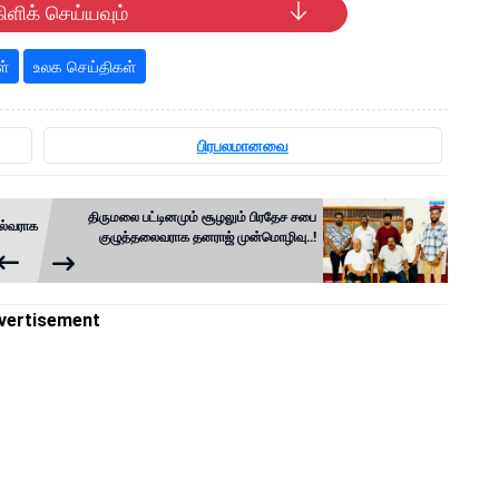
ிளிக் செய்யவும்
ள்
உலக செய்திகள்
பிரபலமானவை
திருமலை பட்டினமும் சூழலும் பிரதேச சபை
ல்வராக
குழுத்தலைவராக தனராஜ் முன்மொழிவு..!
vertisement