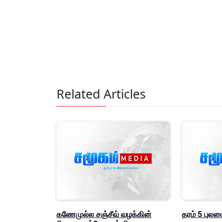
Related Articles
கணேமுல்ல சஞ்சீவ் வழக்கின்
தரம் 5 புலமை