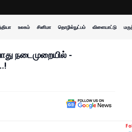
்தியா
உலகம்
சினிமா
தொழில்நுட்பம்
விளையாட்டு
மருத
்போது நடைமுறையில் -
.!
Fo