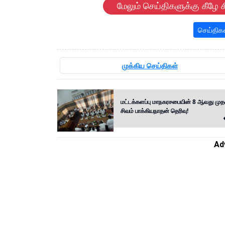
மேலும் செய்திகளுக்கு கீழே க
செய்திக
முக்கிய செய்திகள்
மட்டக்களப்பு மாநகரசபையின் 8 ஆவது முத
சிவம் பாக்கியநாதன் தெரிவு!
Ad