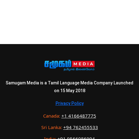
Samugam Media is a Tamil Language Media Company Launched
on 15 May 2018
Privacy Policy
Canada:
+1 4166487775
Sri Lanka:
+94 762455533
India:
+91 9566086994