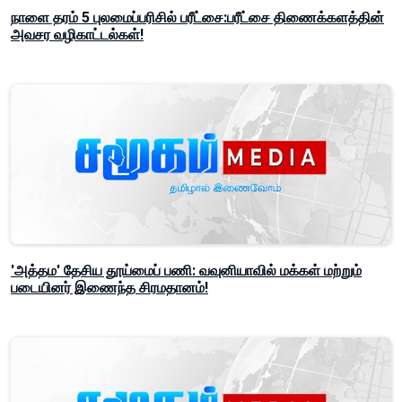
நாளை தரம் 5 புலமைப்பரிசில் பரீட்சை:பரீட்சை திணைக்களத்தின்
அவசர வழிகாட்டல்கள்!
'அத்தம' தேசிய தூய்மைப் பணி: வவுனியாவில் மக்கள் மற்றும்
படையினர் இணைந்த சிரமதானம்!