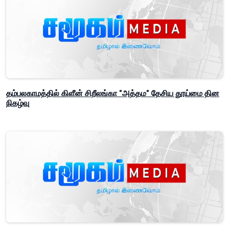
தம்பலகாமத்தில் கிளீன் சிறீலங்கா "அத்தம" தேசிய தூய்மை தின
நிகழ்வு