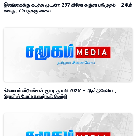
இலங்கைக்கு கடத்த முயன்ற 297 கிலோ கஞ்சா பறிமுதல் – 2 பேர்
கைது; 7 பேருக்கு வலை
க்ளோபல் ஸ்ரீலங்கன் குமர குமாரி 2026’ – ஆஸ்திரேலியா,
பிரான்ஸ் போட்டியாளர்கள் வெற்றி