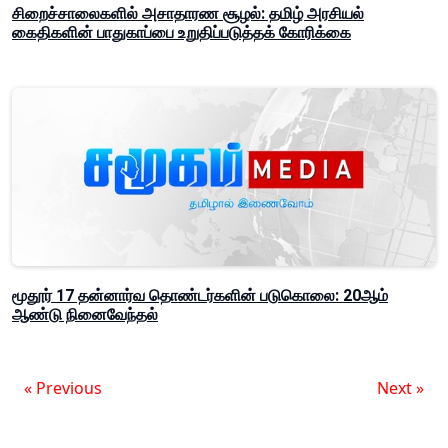
சிறைச்சாலைகளில் அசாதாரண சூழல்: தமிழ் அரசியல்
கைதிகளின் பாதுகாப்பை உறுதிப்படுத்தக் கோரிக்கை
மூதூர் 17 தன்னார்வ தொண்டர்களின் படுகொலை: 20ஆம்
ஆண்டு நினைவேந்தல்
« Previous
Next »