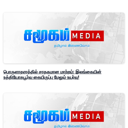
பொருளாதாரத்தில் சாதகமான மாற்றம்: இலங்கையின்
உத்தியோகபூர்வ கையிருப்பு மேலும் உயர்வு!