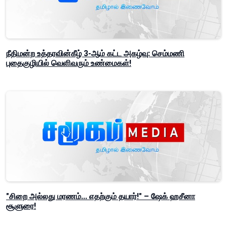
நீதிமன்ற உத்தரவின்கீழ் 3-ஆம் கட்ட அகழ்வு: செம்மணி
புதைகுழியில் வெளிவரும் உண்மைகள்!
"சிறை அல்லது மரணம்... எதற்கும் தயார்!" – ஷேக் ஹசீனா
சூளுரை!