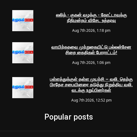
லலித் - குகன் வழக்கு - கோட்டாவுக்கு
நீதிமன்றம் விசேட உத்தரவு
Aug 7th 2026, 1:18 pm
வாயிற்கதவை முற்றுகையிட்டு பல்லன்சேன
சிறை கைதிகள் போராட்டம்!
Aug 7th 2026, 1:06 pm
பள்ளத்துக்குள் தள்ள முயற்சி – வலி. தெற்கு
பிரதேச சபையினரை தடுத்து நிறுத்திய வலி.
வடக்கு உறுப்பினர்கள்
Aug 7th 2026, 12:52 pm
Popular posts