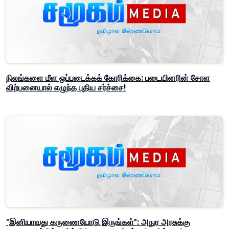
நிலங்களை மீள ஒப்படைக்கக் கோரிக்கை: படையினரின் சோள
விற்பனையால் எழுந்த புதிய சர்ச்சை!
"இனியாவது கருணையோடு இருங்கள்": அநுர அரசுக்கு