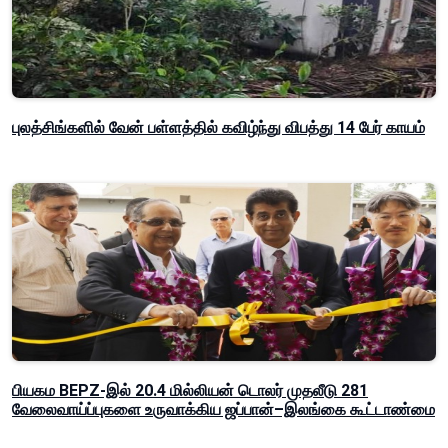
புலத்சிங்களில் வேன் பள்ளத்தில் கவிழ்ந்து விபத்து 14 பேர் காயம்
பியகம BEPZ-இல் 20.4 மில்லியன் டொலர் முதலீடு 281
வேலைவாய்ப்புகளை உருவாக்கிய ஜப்பான்–இலங்கை கூட்டாண்மை