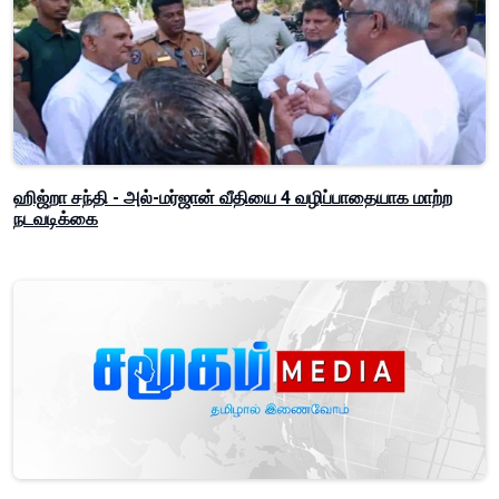
ஹிஜ்றா சந்தி - அல்-மர்ஜான் வீதியை 4 வழிப்பாதையாக மாற்ற
நடவடிக்கை