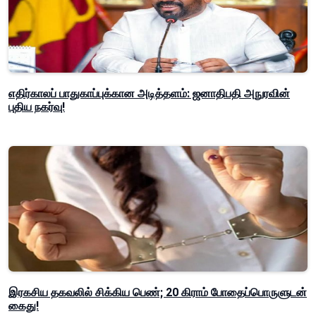
எதிர்காலப் பாதுகாப்புக்கான அடித்தளம்: ஜனாதிபதி அநுரவின்
புதிய நகர்வு!
இரகசிய தகவலில் சிக்கிய பெண்; 20 கிராம் போதைப்பொருளுடன்
கைது!