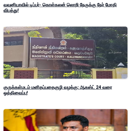
வவுனியாவில் டிப்பர்- கொள்கலன் லொறி நேருக்கு நேர் மோதி
விபத்து!
குருக்கள்மடம் மனிதப்புதைகுழி வழக்கு: ஆகஸ்ட் 24 வரை
ஒத்திவைப்பு!