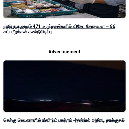
நாடு முழுவதும் 471 மருந்தகங்களில் விசேட சோதனை – 86
சட்டமீறல்கள் கண்டுபிடிப்பு
Advertisement
தெற்கு லெபனானில் மீண்டும் பதற்றம் -இஸ்ரேல் அதிரடி தாக்குதல்