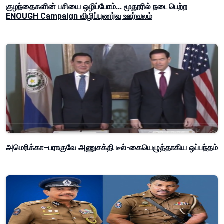
குழந்தைகளின் பசியை ஒழிப்போம்... மூதூரில் நடைபெற்ற
ENOUGH Campaign விழிப்புணர்வு ஊர்வலம்
அமெரிக்கா–பராகுவே அணுசக்தி டீல்-கையெழுத்தாகிய ஒப்பந்தம்