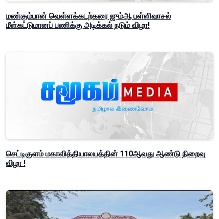
மண்கும்பான் வெள்ளக்கடற்கரை ஜும்ஆ பள்ளிவாசல்
மீள்கட்டுமானப் பணிக்கு அடிக்கல் நடும் விழா!
செட்டிகுளம் மகாவித்தியாலயத்தின் 110ஆவது ஆண்டு நிறைவு
விழா !