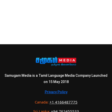
Samugam Media is a Tamil Language Media Company Launched
on 15 May 2018
Privacy Policy
Canada:
+1 4166487775
Sri Lanka:
+94 762455533