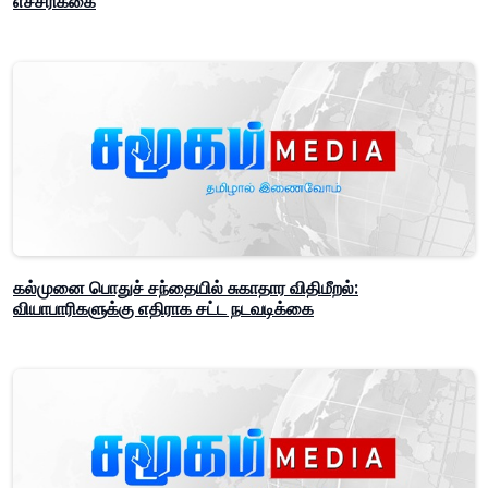
எச்சரிக்கை
கல்முனை பொதுச் சந்தையில் சுகாதார விதிமீறல்:
வியாபாரிகளுக்கு எதிராக சட்ட நடவடிக்கை