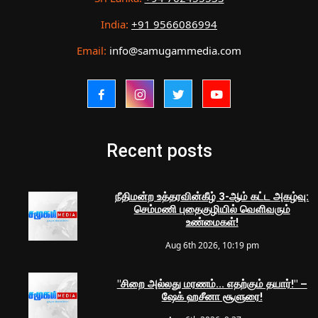
India:
+91 9566086994
Email:
info@samugammedia.com
Recent posts
நீதிமன்ற உத்தரவின்கீழ் 3-ஆம் கட்ட அகழ்வு:
செம்மணி புதைகுழியில் வெளிவரும்
உண்மைகள்!
Aug 6th 2026, 10:19 pm
"சிறை அல்லது மரணம்... எதற்கும் தயார்!" –
ஷேக் ஹசீனா சூளுரை!