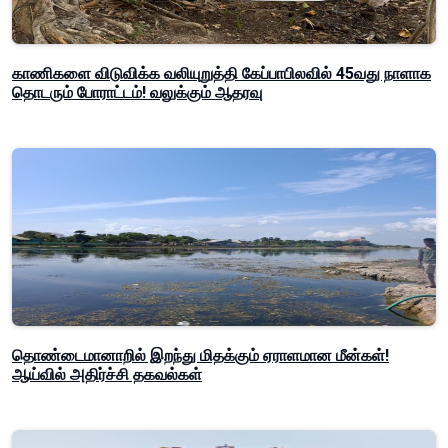
காணிகளை விடுவிக்க வலியுறுத்தி கேப்பாபிலவில் 45வது நாளாக
தொடரும் போராட்டம்! வலுக்கும் ஆதரவு
தொண்டைமானாறில் இறந்து மிதக்கும் ஏராளமான மீன்கள்!
ஆய்வில் அதிர்ச்சி தகவல்கள்