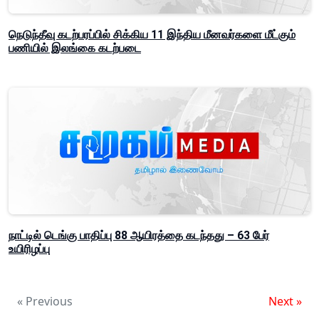
நெடுந்தீவு கடற்பரப்பில் சிக்கிய 11 இந்திய மீனவர்களை மீட்கும்
பணியில் இலங்கை கடற்படை
நாட்டில் டெங்கு பாதிப்பு 88 ஆயிரத்தை கடந்தது – 63 பேர்
உயிரிழப்பு
« Previous
Next »