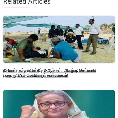
Related Articles
நீதிமன்ற உத்தரவின்கீழ் 3-ஆம் கட்ட அகழ்வு: செம்மணி
புதைகுழியில் வெளிவரும் உண்மைகள்!