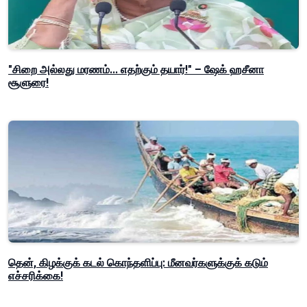
"சிறை அல்லது மரணம்... எதற்கும் தயார்!" – ஷேக் ஹசீனா
சூளுரை!
தென், கிழக்குக் கடல் கொந்தளிப்பு: மீனவர்களுக்குக் கடும்
எச்சரிக்கை!