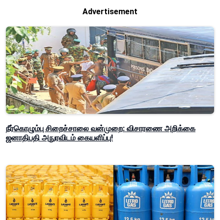
Advertisement
நீர்கொழும்பு சிறைச்சாலை வன்முறை: விசாரணை அறிக்கை
ஜனாதிபதி அநுரவிடம் கையளிப்பு!