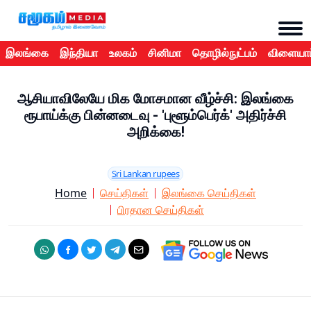
இலங்கை
இந்தியா
உலகம்
சினிமா
தொழில்நுட்பம்
விளையாட
ஆசியாவிலேயே மிக மோசமான வீழ்ச்சி: இலங்கை
ரூபாய்க்கு பின்னடைவு - 'புளூம்பெர்க்' அதிர்ச்சி
அறிக்கை!
Sri Lankan rupees
Home
செய்திகள்
இலங்கை செய்திகள்
பிரதான செய்திகள்