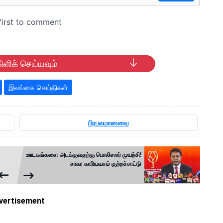
ிளிக் செய்யவும்
இலங்கை செய்திகள்
பிரபலமானவை
ஊடகங்களை அடக்குவதற்கு பொலிஸார் முயற்சி!
சாகர காரியவசம் குற்றச்சாட்டு
vertisement