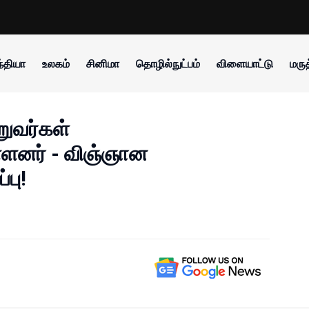
்தியா
உலகம்
சினிமா
தொழில்நுட்பம்
விளையாட்டு
மருத
றுவர்கள்
்ளனர் - விஞ்ஞான
பு!