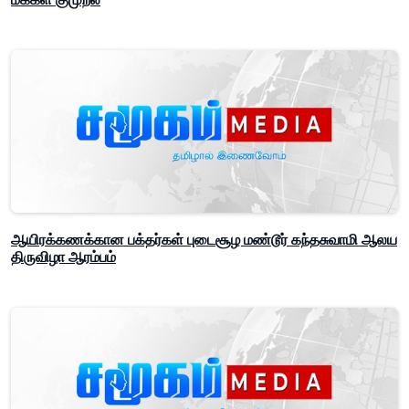
ஆயிரக்கணக்கான பக்தர்கள் புடைசூழ மண்டூர் கந்தசுவாமி ஆலய
திருவிழா ஆரம்பம்