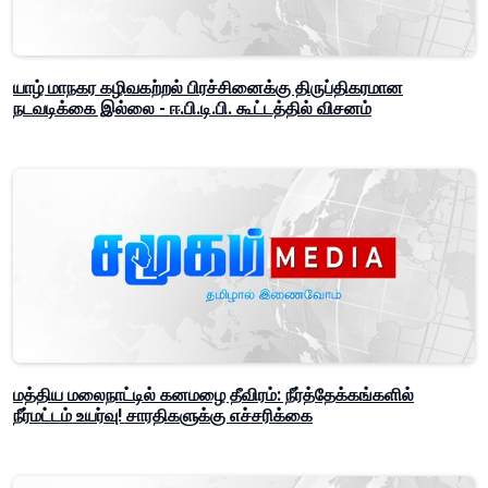
யாழ் மாநகர கழிவகற்றல் பிரச்சினைக்கு திருப்திகரமான
நடவடிக்கை இல்லை - ஈ.பி.டி.பி. கூட்டத்தில் விசனம்
மத்திய மலைநாட்டில் கனமழை தீவிரம்: நீர்த்தேக்கங்களில்
நீர்மட்டம் உயர்வு! சாரதிகளுக்கு எச்சரிக்கை