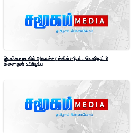
வெலிகம கடலில் அலைச்சறுக்கில் ஈடுபட்ட வெளிநாட்டு
இளைஞன் உயிரிழப்பு