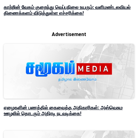
காற்றின் வேகம் குறைந்து வெப்பநிலை உயரும்: வளிமண்டலவியல்
திணைக்களம் விடுத்துள்ள எச்சரிக்கை!
Advertisement
ஏழைகளின் பணத்தில் கைவைத்த அதிகாரிகள்: அஸ்வெசும
ஊழலில் தொடரும் அதிரடி நடவடிக்கை!