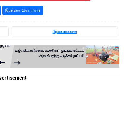
இலங்கை செய்திகள்
பிரபலமானவை
முடியாத
யாழ். விமான நிலைய பயணிகள் முனைய கட்டடம்
அமைப்பதற்கு அடிக்கல் நாட்டல்!
vertisement