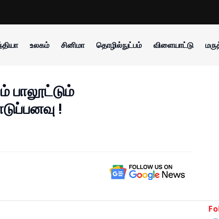
்தியா
உலகம்
சினிமா
தொழில்நுட்பம்
விளையாட்டு
மருத
ம் பாலூட்டும்
டுப்பனவு !
Fo