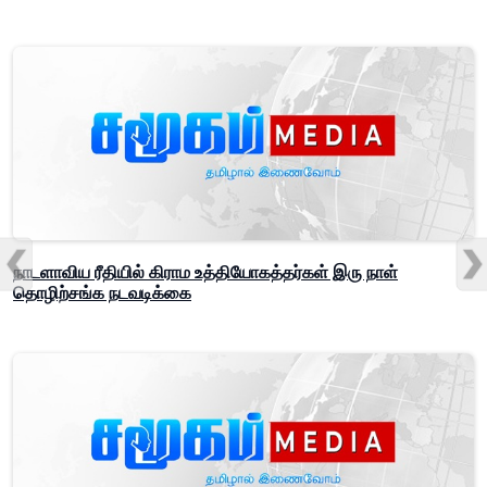
நாடளாவிய ரீதியில் கிராம உத்தியோகத்தர்கள் இரு நாள்
தொழிற்சங்க நடவடிக்கை