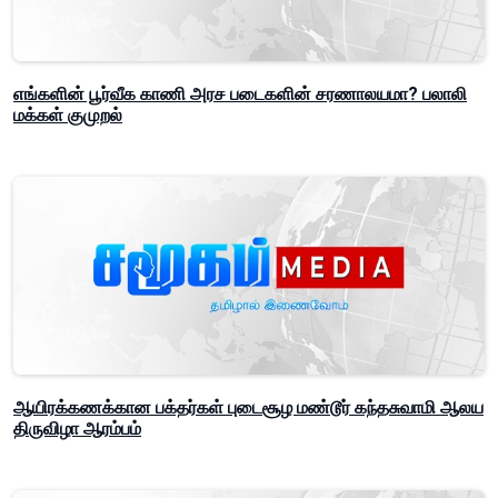
எங்களின் பூர்வீக காணி அரச படைகளின் சரணாலயமா? பலாலி
மக்கள் குமுறல்
ஆயிரக்கணக்கான பக்தர்கள் புடைசூழ மண்டூர் கந்தசுவாமி ஆலய
திருவிழா ஆரம்பம்