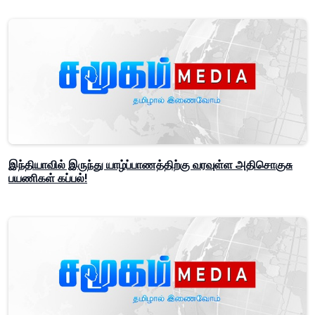
இந்தியாவில் இருந்து யாழ்ப்பாணத்திற்கு வரவுள்ள அதிசொகுசு
பயணிகள் கப்பல்!