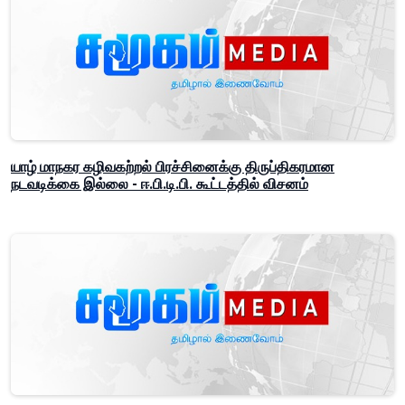
யாழ் மாநகர கழிவகற்றல் பிரச்சினைக்கு திருப்திகரமான
நடவடிக்கை இல்லை - ஈ.பி.டி.பி. கூட்டத்தில் விசனம்