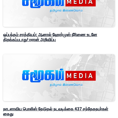
ஒப்பந்தம் சாத்தியம்; ஆனால் ஹோர்முஸ் நீரிணை உடனே
திறக்கப்படாது! ஈரான் அறிவிப்பு
நாடளாவிய பொலிஸ் தேடுதல் நடவடிக்கை 437 சந்தேகநபர்கள்
கைது