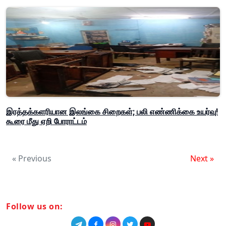
இரத்தக்களரியான இலங்கை சிறைகள்; பலி எண்ணிக்கை உயர்வு!
கூரை மீது ஏறி போராட்டம்
« Previous
Next »
Follow us on: