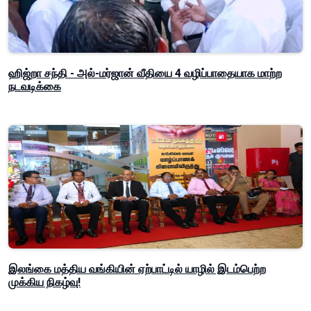
ஹிஜ்றா சந்தி - அல்-மர்ஜான் வீதியை 4 வழிப்பாதையாக மாற்ற
நடவடிக்கை
இலங்கை மத்திய வங்கியின் ஏற்பாட்டில் யாழில் இடம்பெற்ற
முக்கிய நிகழ்வு!