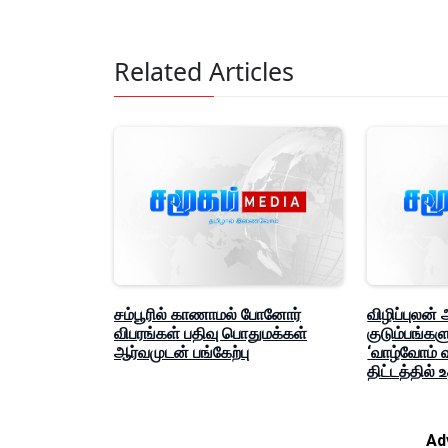
Related Articles
சம்பூரில் காணாமல் போனோர்
விழிப்புலன்
விபரங்கள் பதிவு பொதுமக்கள்
குடும்பங்கள
ஆர்வமுடன் பங்கேற்பு
‘வாழ்வோம் 
திட்டத்தில் 
Ad