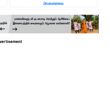
பிரபலமானவை
மாணவிகளுடன் நடனமாடி அசத்தும் ஆசிரியை;
்ததில்
இணையத்தில் வைரலாகும் அழகான காணொளி!
vertisement