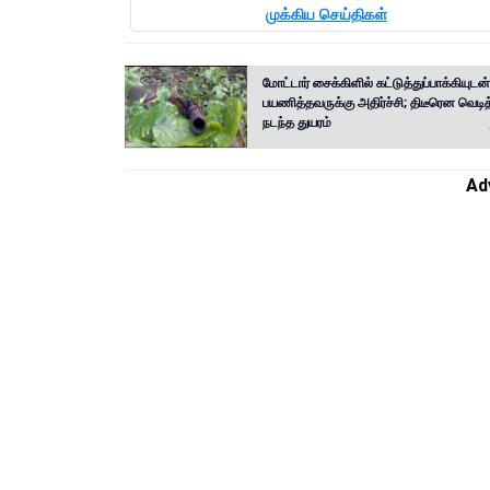
முக்கிய செய்திகள்
மோட்டார் சைக்கிளில் கட்டுத்துப்பாக்கியுடன்
பயணித்தவருக்கு அதிர்ச்சி; திடீரென வெடித
நடந்த துயரம்
Ad