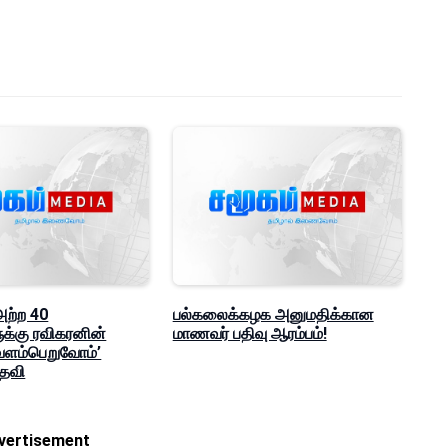
 அற்ற 40
பல்கலைக்கழக அனுமதிக்கான
ுக்கு ரவிகரனின்
மாணவர் பதிவு ஆரம்பம்!
வளம்பெறுவோம்’
உதவி
vertisement