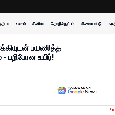
்தியா
உலகம்
சினிமா
தொழில்நுட்பம்
விளையாட்டு
மருத
ாக்கியுடன் பயணித்த
் - பறிபோன உயிர்!
Fo