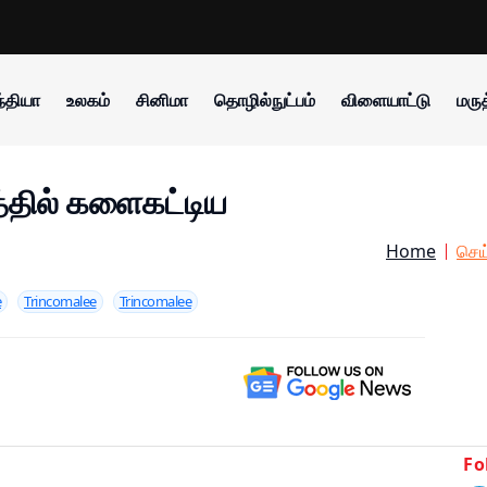
்தியா
உலகம்
சினிமா
தொழில்நுட்பம்
விளையாட்டு
மருத
தில் களைகட்டிய
Home
செய
e
Trincomalee
Trincomalee
Fo