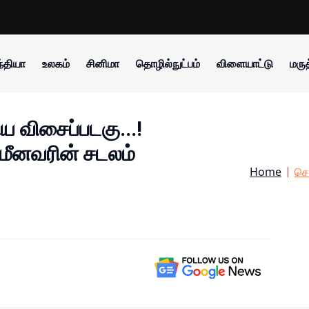
்தியா
உலகம்
சினிமா
தொழில்நுட்பம்
விளையாட்டு
மருத
ிய விசைப்படகு...!
ீனவரின் சடலம்
Home
செ