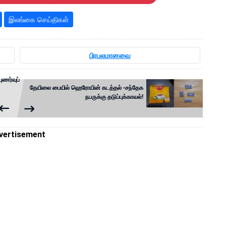
இலங்கை செய்திகள்
பிரபலமானவை
ுணர்வுப்
தேயிலை பையில் ஹெரோயின் கடத்தல் -சந்தேக
நபருக்கு தடுப்புக்காவல்!
vertisement