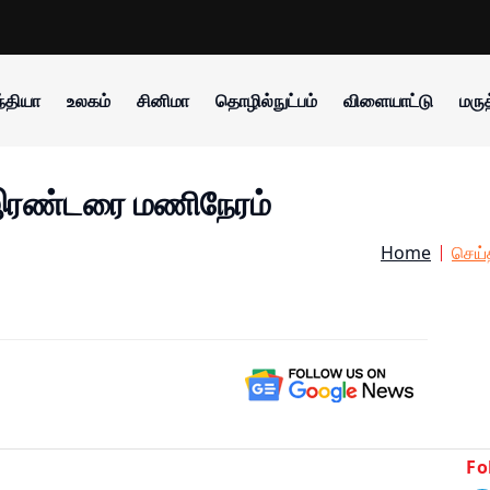
்தியா
உலகம்
சினிமா
தொழில்நுட்பம்
விளையாட்டு
மருத
 இரண்டரை மணிநேரம்
Home
செய்
Fo