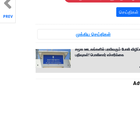
செய்திகள்
PREV
முக்கிய செய்திகள்
சமூக ஊடகங்களில் பரவிவரும் போலி விழிப்ப
பதிவுகள்! பொலிஸார் எச்சரிக்கை
Ad