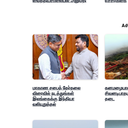
வைத்தியசாலையில் அனுமதி
எச்சரிக்கை
Ad
மாகாண சபைத் தேர்தலை
கனமழையால
விரைவில் நடத்துங்கள்
சிவனடிபாதம
இலங்கைக்கு இந்தியா
தடை
வலியுறுத்தல்