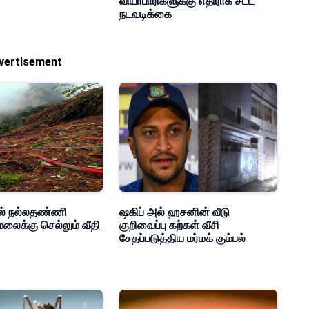
வியாபாரிகளுக்கு எதிராக சட்ட
நடவடிக்கை
vertisement
் நல்லதண்ணி
ஷகிப் அல் ஹசனின் வீடு
லைக்கு செல்லும் வீதி
குறிவைப்பு கற்கள் வீசி
சேதப்படுத்திய மர்மக் கும்பல்