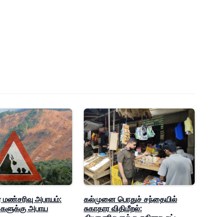
 மண்சரிவு அபாயம்:
கல்முனை பொதுச் சந்தையில்
்களுக்கு அபாய
சுகாதார விதிமீறல்: