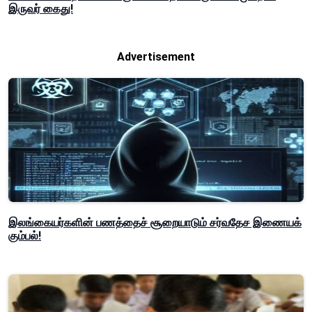
இருவர் கைது!
Advertisement
இலங்கையர்களின் பணத்தைச் சூறையாடும் சர்வதேச இணையக்
கும்பல்!