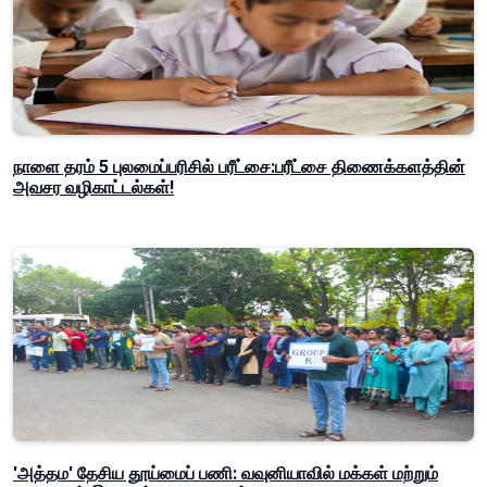
நாளை தரம் 5 புலமைப்பரிசில் பரீட்சை:பரீட்சை திணைக்களத்தின்
அவசர வழிகாட்டல்கள்!
'அத்தம' தேசிய தூய்மைப் பணி: வவுனியாவில் மக்கள் மற்றும்