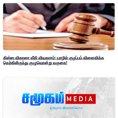
திஸ்ஸ விகாரை வீதி விவகாரம்: யாழில் குழப்பம் விளைவிக்க
தெற்கிலிருந்து குழுவொன்று வருகை!