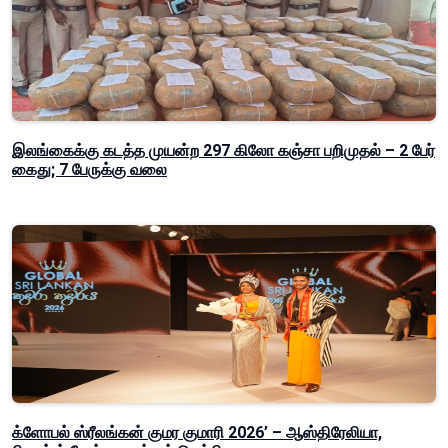
இலங்கைக்கு கடத்த முயன்ற 297 கிலோ கஞ்சா பறிமுதல் – 2 பேர்
கைது; 7 பேருக்கு வலை
க்ளோபல் ஸ்ரீலங்கன் குமர குமாரி 2026’ – ஆஸ்திரேலியா,