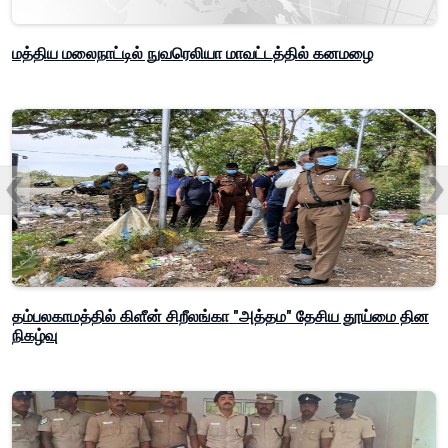
மத்திய மலைநாட்டில் நுவரெலியா மாவட்டத்தில் கனமழை
தம்பலகாமத்தில் கிளீன் சிறீலங்கா "அத்தம" தேசிய தூய்மை தின
நிகழ்வு