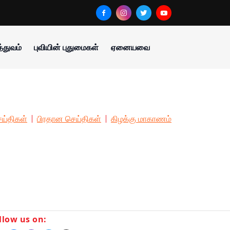
்துவம்
புவியின் புதுமைகள்
ஏனையவை
ய்திகள்
பிரதான செய்திகள்
கிழக்கு மாகாணம்
llow us on: