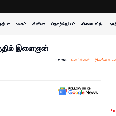
்தியா
உலகம்
சினிமா
தொழில்நுட்பம்
விளையாட்டு
மருத
ுந்ததில் இளைஞன்
Home
செய்திகள்
இலங்கை செ
Fo