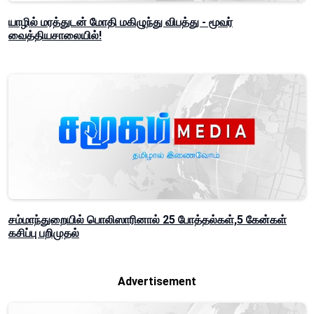
யாழில் மரத்துடன் மோதி மகிழுந்து விபத்து - மூவர்
வைத்தியசாலையில்!
சம்மாந்துறையில் பொலிஸாரினால் 25 போத்தல்கள்,5 கேன்கள்
கசிப்பு பறிமுதல்
Advertisement