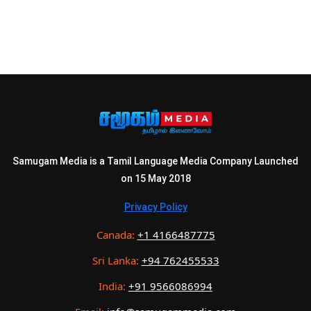
Samugam Media is a Tamil Language Media Company Launched
on 15 May 2018
Privacy Policy
Canada:
+1 4166487775
Sri Lanka:
+94 762455533
India:
+91 9566086994