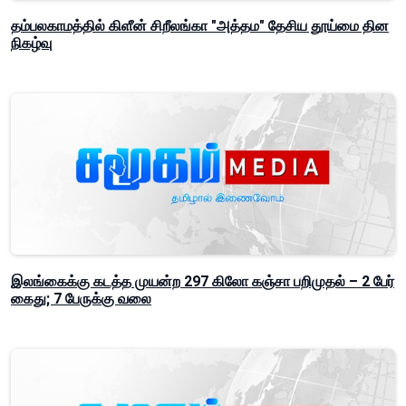
தம்பலகாமத்தில் கிளீன் சிறீலங்கா "அத்தம" தேசிய தூய்மை தின
நிகழ்வு
இலங்கைக்கு கடத்த முயன்ற 297 கிலோ கஞ்சா பறிமுதல் – 2 பேர்
கைது; 7 பேருக்கு வலை