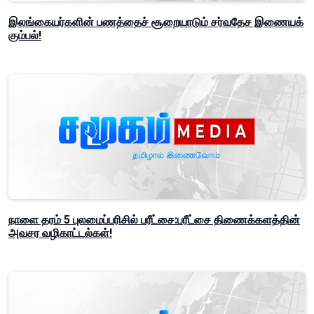
இலங்கையர்களின் பணத்தைச் சூறையாடும் சர்வதேச இணையக்
கும்பல்!
நாளை தரம் 5 புலமைப்பரிசில் பரீட்சை:பரீட்சை திணைக்களத்தின்
அவசர வழிகாட்டல்கள்!