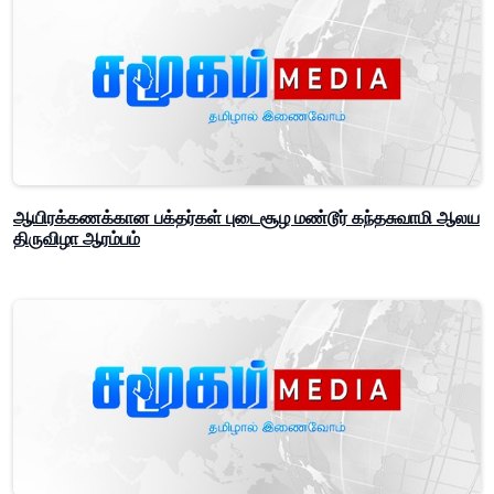
ஆயிரக்கணக்கான பக்தர்கள் புடைசூழ மண்டூர் கந்தசுவாமி ஆலய
திருவிழா ஆரம்பம்