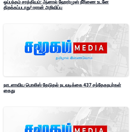
ஒப்பந்தம் சாத்தியம்; ஆனால் ஹோர்முஸ் நீரிணை உடனே
திறக்கப்படாது! ஈரான் அறிவிப்பு
நாடளாவிய பொலிஸ் தேடுதல் நடவடிக்கை 437 சந்தேகநபர்கள்
கைது