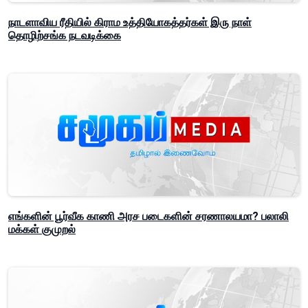
நாடளாவிய ரீதியில் கிராம உத்தியோகத்தர்கள் இரு நாள்
தொழிற்சங்க நடவடிக்கை
எங்களின் பூர்வீக காணி அரச படைகளின் சரணாலயமா? பலாலி
மக்கள் குமுறல்