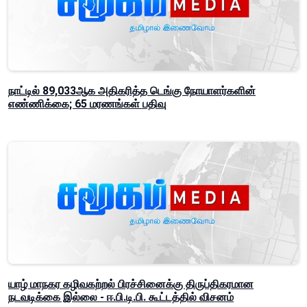
நாட்டில் 89,033ஆக அதிகரித்த டெங்கு நோயாளர்களின்
எண்ணிக்கை; 65 மரணங்கள் பதிவு
யாழ் மாநகர கழிவகற்றல் பிரச்சினைக்கு திருப்திகரமான
நடவடிக்கை இல்லை - ஈ.பி.டி.பி. கூட்டத்தில் விசனம்