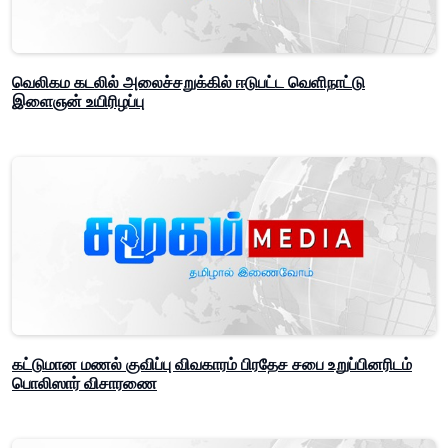
வெலிகம கடலில் அலைச்சறுக்கில் ஈடுபட்ட வெளிநாட்டு
இளைஞன் உயிரிழப்பு
கட்டுமான மணல் குவிப்பு விவகாரம் பிரதேச சபை உறுப்பினரிடம்
பொலிஸார் விசாரணை