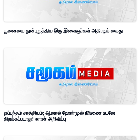
பூனையை துன்புறுத்திய இரு இளைஞர்கள் அதிரடிக் கைது
ஒப்பந்தம் சாத்தியம்; ஆனால் ஹோர்முஸ் நீரிணை உடனே
திறக்கப்படாது! ஈரான் அறிவிப்பு