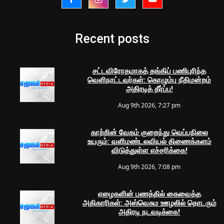
Recent posts
சட்டவிரோதமாகத் தங்கிப் பணிபுரிந்த
வெளிநாட்டவர்கள்: கொழும்பு நீதிமன்றம்
அதிரடித் தீர்ப்பு!
Aug 9th 2026, 7:27 pm
காற்றின் வேகம் குறைந்து வெப்பநிலை
உயரும்: வளிமண்டலவியல் திணைக்களம்
விடுத்துள்ள எச்சரிக்கை!
Aug 9th 2026, 7:08 pm
ஏழைகளின் பணத்தில் கைவைத்த
அதிகாரிகள்: அஸ்வெசும ஊழலில் தொடரும்
அதிரடி நடவடிக்கை!