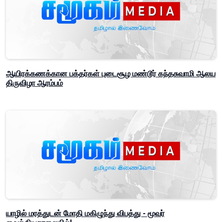
ஆயிரக்கணக்கான பக்தர்கள் புடைசூழ மண்டூர் கந்தசுவாமி ஆலய
திருவிழா ஆரம்பம்
யாழில் மரத்துடன் மோதி மகிழுந்து விபத்து - மூவர்