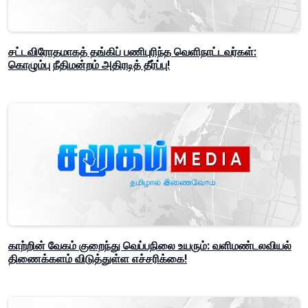
சட்டவிரோதமாகத் தங்கிப் பணிபுரிந்த வெளிநாட்டவர்கள்:
கொழும்பு நீதிமன்றம் அதிரடித் தீர்ப்பு!
காற்றின் வேகம் குறைந்து வெப்பநிலை உயரும்: வளிமண்டலவியல்
திணைக்களம் விடுத்துள்ள எச்சரிக்கை!