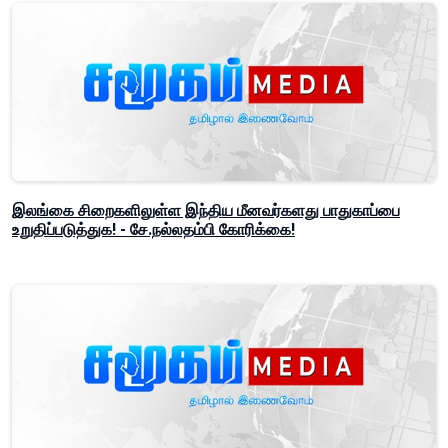
இலங்கை சிறைகளிலுள்ள இந்திய மீனவர்களது பாதுகாப்பை
உறுதிப்படுத்துக! - சே.நல்லதம்பி கோரிக்கை!