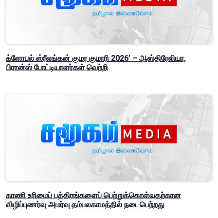
க்ளோபல் ஸ்ரீலங்கன் குமர குமாரி 2026’ – ஆஸ்திரேலியா,
பிரான்ஸ் போட்டியாளர்கள் வெற்றி
காணி உரிமைப் பத்திரங்களைப் பெற்றுக்கொள்வதற்கான
விழிப்புணர்வு அமர்வு தம்பலகாமத்தில் நடைபெற்றது