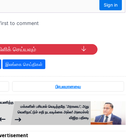
ிளிக் செய்யவும்
இலங்கை செய்திகள்
பிரபலமானவை
் பயணித்த
மக்களின் பசியால் வெடித்ததே 'அரகலய'; அது
வெளிநாட்டுச் சதி நடவடிக்கை அல்ல! அமைச்சர்
விஜித பதிலடி
vertisement