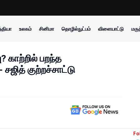
்தியா
உலகம்
சினிமா
தொழில்நுட்பம்
விளையாட்டு
மருத
? காற்றில் பறந்த
சஜித் குற்றச்சாட்டு
Fo