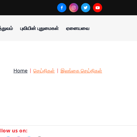
்துவம்
புவியின் புதுமைகள்
ஏனையவை
Home
செய்திகள்
இலங்கை செய்திகள்
llow us on: