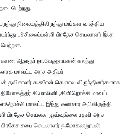
நடைபெற்றது.
பேருந்து நிலையத்திலிருந்து மங்கள வாத்திய
ந்து பச்சிலைப்பள்ளி பிரதேச செயலாளர் இ.த
ைபெற்றன.
மாகாண ஆளுநர் நா.வேதநாயகன் கலந்து
ர்களாக மாவட்ட அரச அதிபர்
பைத் தவிசாளர் சு.சுரேன் கௌரவ விருந்தினர்களாக
்தியோகத்தர் கி.மாலினி ,கிளிநொச்சி மாவட்ட
ிளிநொச்சி மாவட்ட இந்து கலாசார அபிவிருத்தி
ள்ளி பிரதேச செயலக ,ஓய்வுநிலை உதவி அரச
ள்ளி பிரதேச சபை செயலாளர் ந.மோகனறூபன்