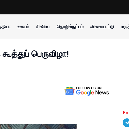
்தியா
உலகம்
சினிமா
தொழில்நுட்பம்
விளையாட்டு
மருத
கூத்துப் பெருவிழா!
Fo