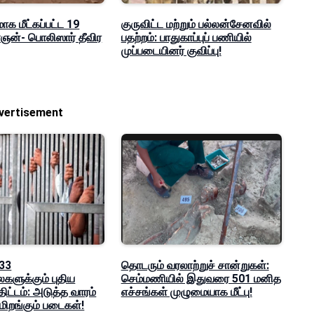
மாக மீட்கப்பட்ட 19
குருவிட்ட மற்றும் பல்லன்சேனவில்
ன்- பொலிஸார் தீவிர
பதற்றம்: பாதுகாப்புப் பணியில்
முப்படையினர் குவிப்பு!
vertisement
 33
தொடரும் வரலாற்றுச் சான்றுகள்:
களுக்கும் புதிய
செம்மணியில் இதுவரை 501 மனித
 திட்டம்: அடுத்த வாரம்
எச்சங்கள் முழுமையாக மீட்பு!
மிறங்கும் படைகள்!