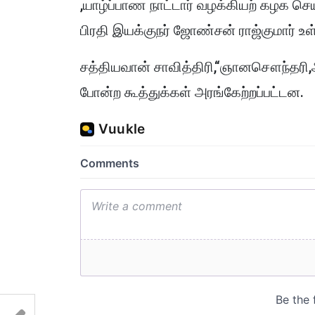
,யாழ்ப்பாண நாட்டார் வழக்கியற் கழக ச
பிரதி இயக்குநர் ஜோண்சன் ராஜ்குமார் 
சத்தியவான் சாவித்திரி,“ஞானசௌந்தரி,
போன்ற கூத்துக்கள் அரங்கேற்றப்பட்டன.