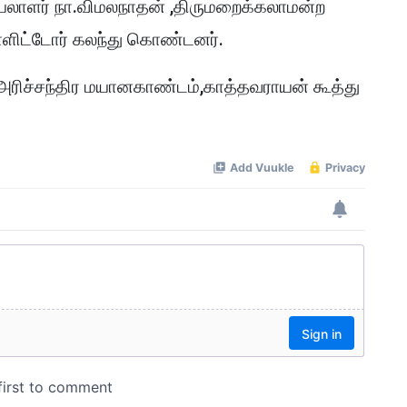
ெயலாளர் நா.விமலநாதன் ,திருமறைக்கலாமன்ற
உள்ளிட்டோர் கலந்து கொண்டனர்.
அரிச்சந்திர மயானகாண்டம்,காத்தவராயன் கூத்து