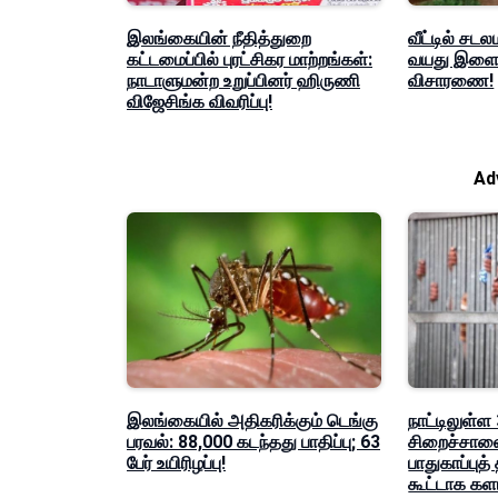
இலங்கையின் நீதித்துறை
வீட்டில் சடல
கட்டமைப்பில் புரட்சிகர மாற்றங்கள்:
வயது இளைஞ
நாடாளுமன்ற உறுப்பினர் ஹிருணி
விசாரணை!
விஜேசிங்க விவரிப்பு!
Ad
இலங்கையில் அதிகரிக்கும் டெங்கு
நாட்டிலுள்ள
பரவல்: 88,000 கடந்தது பாதிப்பு; 63
சிறைச்சாலை
பேர் உயிரிழப்பு!
பாதுகாப்புத்
கூட்டாக கள