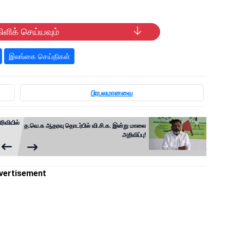
ிளிக் செய்யவும்
இலங்கை செய்திகள்
பிரபலமானவை
ரிவியில்
த.வெ.க ஆதரவு தொடர்பில் வி.சி.க. இன்று மாலை
அறிவிப்பு!
vertisement